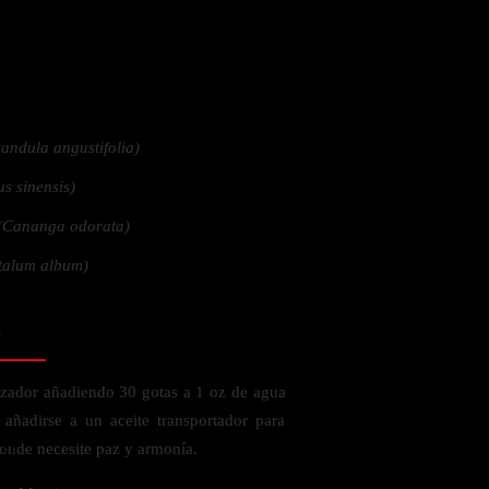
 la salud
andula angustifolia)
us sinensis)
(Cananga odorata)
talum album)
o
izador añadiendo 30 gotas a 1 oz de agua
añadirse a un aceite transportador para
ás
donde necesite paz y armonía.