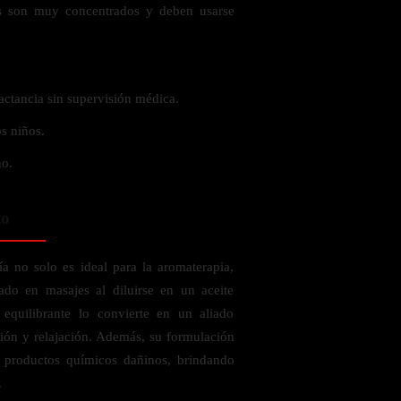
les son muy concentrados y deben usarse
actancia sin supervisión médica.
s niños.
no.
to
a no solo es ideal para la aromaterapia,
ado en masajes al diluirse en un aceite
equilibrante lo convierte en un aliado
ión y relajación. Además, su formulación
n productos químicos dañinos, brindando
.