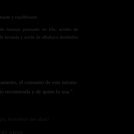
.
mante y equilibrante.
de naranja prensado en frío, aceites de
 de lavanda y aceite de albahaca destilados
camento, el consumo de este mismo
lo recomienda y de quien lo usa."
a, fortalece tus días!
ERLABS®