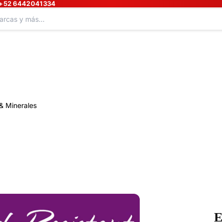
+52 6442041334
& Minerales
E