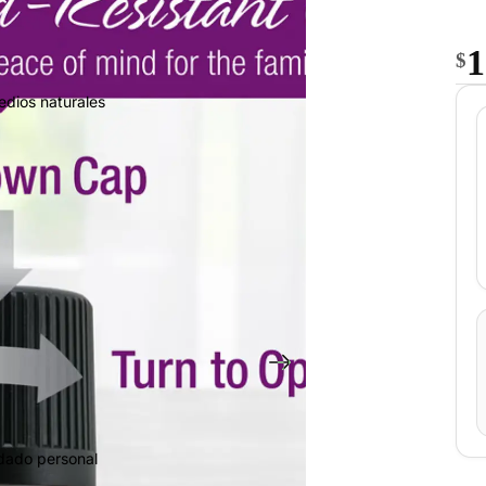
1
$
edios naturales
idado personal