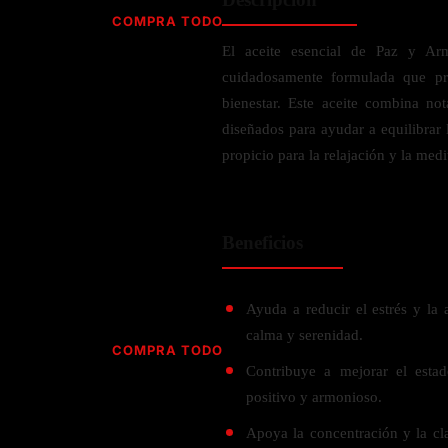
Jabón
Vitamina D
COMPRA TODO
Sérums
Jengibre
El aceite esencial de Paz y 
MULTIVITAMÍNICOS
Creatina
Ginkgo Biloba
cuidadosamente formulada que pr
BELLEZA DESDE ADENTRO
Hidratación y Electrolitos
Hierba de San Juan
Para hombres
bienestar. Este aceite combina not
Proteína Vegana
Colágeno
Hoja de olivo
diseñados para ayudar a equilibrar
Para mujeres
Biotina
propicio para la relajación y la medi
Hierbabuena
Para niños
PROTEÍNAS
Alimentos
Ácido hialurónico
Berberina
HIERBAS L-N
Proteina Whey
Prenatal y postnatal
CUIDADO DEL CABELLO
Beneficios
Proteína Isolada
Maca
POR PREOCUPACIÓN
Proteína Vegana
Estilizado del cabello
Moringa
Proteína Vegetariana
Shampoo y acondicionador
Lavanda
Ayuda a reducir el estrés y la
NAC
Proteínas Especiales
calma y serenidad.
Licopeno
Corazón y Cardiobascular
COMPRA TODO
CUIDADO FACIAL
Luteina
Contribuye a mejorar el esta
Articulaciones
RESISTENCIA
Tés Herbales
Sérums
positivo y armonioso.
Salud para Hombres
HIERBAS O-R
Hidratacion y Electrollitos
NAD
Limpiador Facial
Salud para Mujeres
Apoya la concentración y la cla