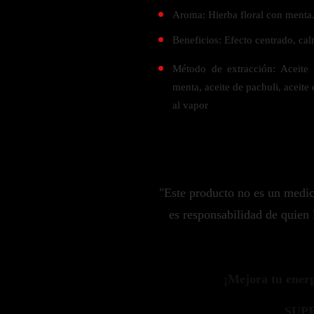
Zinc
Aroma: Hierba floral con menta
Oregano
Beneficios: Efecto centrado, cal
Glutatión
Método de extracción: Aceite 
Saúco
menta, aceite de pachuli, aceite
al vapor
BIENESTAR FEMENINO
Soporte Hormonal
Soporte Urinario
Belleza
"Este producto no es un medi
Probióticos para Mujer
es responsabilidad de quien 
BIENESTAR MASCULINO
Resistencia
¡Mejora tu energí
Salud sexual
Salud para próstata
SUP