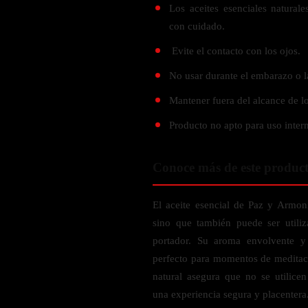
Probiótico
Los aceites esenciales natura
Bebidas Energeticas
con cuidado.
Enzimas Digestivas
POR OBJETIVOS
Fibra
Evite el contacto con los ojos.
Aloe Vera
Aumento de masa muscular
No usar durante el embarazo o l
Jengibre
Desarrollo de resistencia
Mantener fuera del alcance de lo
Pérdida de peso
SOPORTE DE ESTRÉS
Producto no apto para uso inter
Apoyo para entrenamiento
Magnesio
Conoce más de este produc
Ashwagandha
Gaba
El aceite esencial de Paz y Armoní
SAMe
sino que también puede ser utiliz
L-Teanina
portador. Su aroma envolvente y 
perfecto para momentos de meditac
INMUNIDAD
natural asegura que no se utilice
una experiencia segura y placentera
Vitamina D