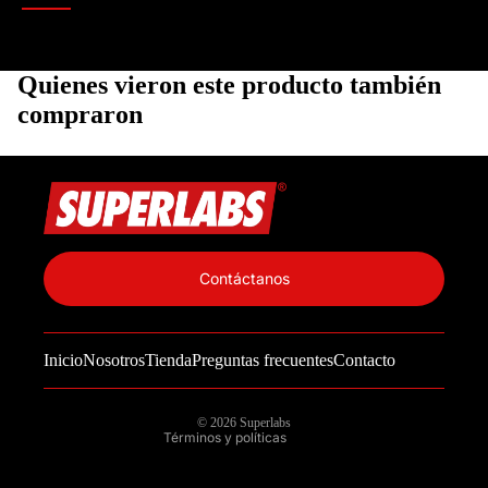
Quienes vieron este producto también
compraron
Política de privacidad
Información de contacto
Contáctanos
Política de reembolso
Términos del servicio
Inicio
Nosotros
Tienda
Preguntas frecuentes
Contacto
Política de envío
Aviso legal
© 2026
Superlabs
Términos y políticas