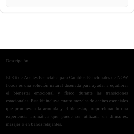
Descripción
El Kit de Aceites Esenciales para Cambios Estacionales de NOW
Foods es una solución natural diseñada para ayudar a equilibrar
el bienestar emocional y físico durante las transiciones
estacionales. Este kit incluye cuatro mezclas de aceites esenciales
que promueven la armonía y el bienestar, proporcionando una
experiencia aromática que puede ser utilizada en difusores,
masajes o en baños relajantes.