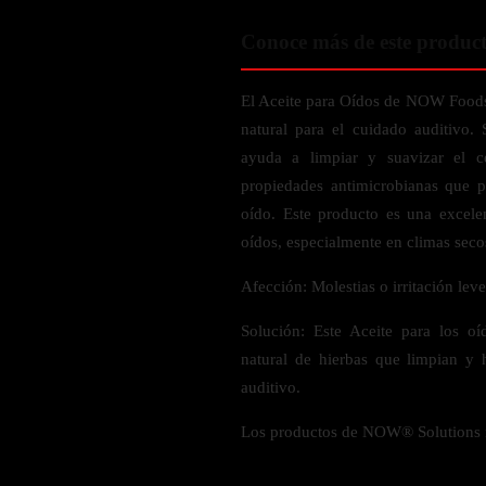
Probiótico
Bebidas Energeticas
Conoce más de este produc
Enzimas Digestivas
POR OBJETIVOS
Fibra
El Aceite para Oídos de NOW Foods
Aloe Vera
Aumento de masa muscular
natural para el cuidado auditivo.
Jengibre
Desarrollo de resistencia
ayuda a limpiar y suavizar el c
Pérdida de peso
propiedades antimicrobianas que p
SOPORTE DE ESTRÉS
Apoyo para entrenamiento
oído. Este producto es una excele
Magnesio
oídos, especialmente en climas seco
Ashwagandha
Afección: Molestias o irritación leve
Gaba
Solución: Este Aceite para los o
SAMe
natural de hierbas que limpian y 
L-Teanina
auditivo.
INMUNIDAD
Los productos de NOW® Solutions n
Vitamina D