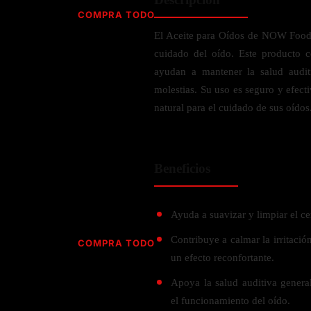
Jabón
Vitamina D
COMPRA TODO
Sérums
Jengibre
El Aceite para Oídos de NOW Foods
MULTIVITAMÍNICOS
Creatina
Ginkgo Biloba
cuidado del oído. Este producto c
BELLEZA DESDE ADENTRO
Hidratación y Electrolitos
Hierba de San Juan
Para hombres
ayudan a mantener la salud audit
Proteína Vegana
Colágeno
Hoja de olivo
molestias. Su uso es seguro y efect
Para mujeres
Biotina
natural para el cuidado de sus oídos
Hierbabuena
Para niños
PROTEÍNAS
Alimentos
Ácido hialurónico
Berberina
HIERBAS L-N
Proteina Whey
Prenatal y postnatal
CUIDADO DEL CABELLO
Beneficios
Proteína Isolada
Maca
POR PREOCUPACIÓN
Proteína Vegana
Estilizado del cabello
Moringa
Proteína Vegetariana
Shampoo y acondicionador
Lavanda
Ayuda a suavizar y limpiar el ce
NAC
Proteínas Especiales
Licopeno
Corazón y Cardiobascular
Contribuye a calmar la irritació
COMPRA TODO
CUIDADO FACIAL
Luteina
un efecto reconfortante.
Articulaciones
RESISTENCIA
Tés Herbales
Sérums
Salud para Hombres
Apoya la salud auditiva gener
HIERBAS O-R
Hidratacion y Electrollitos
NAD
Limpiador Facial
Salud para Mujeres
el funcionamiento del oído.