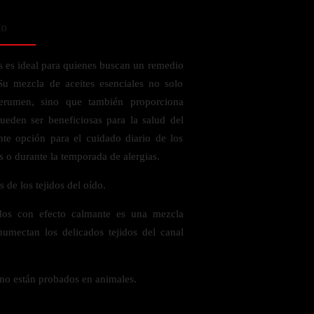
to
 es ideal para quienes buscan un remedio
 Su mezcla de aceites esenciales no solo
erumen, sino que también proporciona
ueden ser beneficiosas para la salud del
nte opción para el cuidado diario de los
s o durante la temporada de alergias.
s de los tejidos del oído.
ídos con efecto calmante es una mezcla
humectan los delicados tejidos del canal
o están probados en animales.