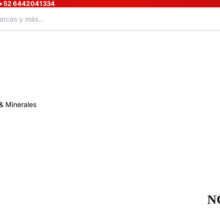
+52 6442041334
& Minerales
N