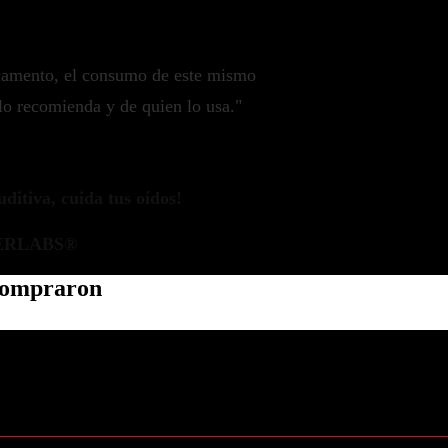
camento, el consumo de este mismo
lo recomienda y de quien lo usa."
ditiva, cuida tus oídos!
ERLABS®
 compraron
Política de privacidad
Información de contacto
Política de reembolso
Términos del servicio