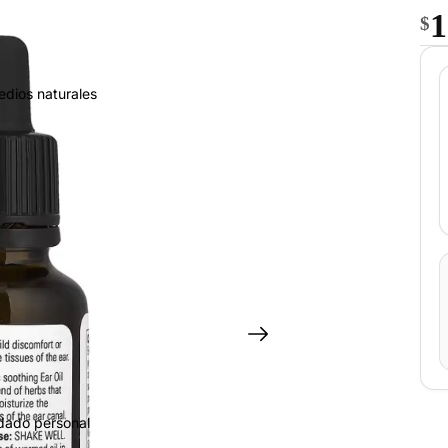
1
$
edios naturales
idado personal