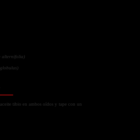
 la salud
alternifolia)
 globulus)
o
aceite tibio en ambos oídos y tape con un
ás