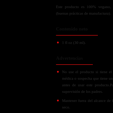
Verdes y Super Alimentos
L-Carnitna
Cordyceps
Este producto es 100% vegano, l
Fosfatidilserina
Vinagre de Sidra de Manzana
Maitake
(buenas prácticas de manufactura).
BEBIDAS
Melena de Leon
Frijol Blanco
Melena de León
Ginkgo Biloba
Batidos de proteínas
Reishi
Contenido neto
SOPORTE DE ENERGÍA
Pregnenolone
Hidratacion y Electrolitos
Omegas
Vitamina B12
1 fl oz (30 ml).
Suplementos de Betabel
ARTICULACIONES & ÓSEO
Ginseng
Advertencias
Colageno
Suplementos de Té Verde
Cúrcuma
Suplementos de Abeja
No use el producto si tiene el
Glucosamina condroitina
médica o sospecha que tiene una
BEBIDAS Y SNACKS
Boswellia
antes de usar este producto.P
supervisión de los padres.
Acido Hialuronato
Batidos sustitutivos de comida
Mantener fuera del alcance de 
Batidos de Proteina
INTESTINAL & DIGESTIÓN
seco.
Barras de Proteinas