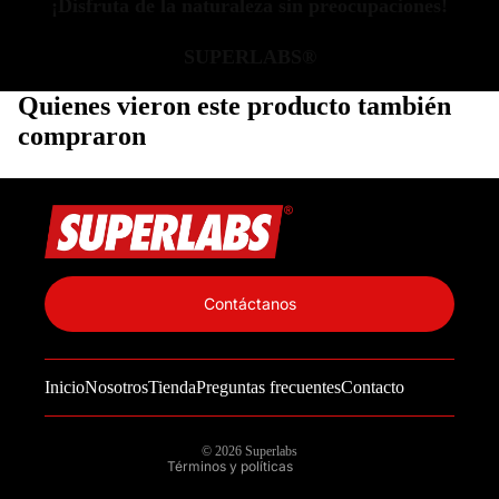
¡Disfruta de la naturaleza sin preocupaciones!
SUPERLABS®
Quienes vieron este producto también
compraron
Política de privacidad
Información de contacto
Contáctanos
Política de reembolso
Términos del servicio
Inicio
Nosotros
Tienda
Preguntas frecuentes
Contacto
Política de envío
Aviso legal
© 2026
Superlabs
Términos y políticas