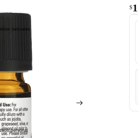
1
$
edios naturales
idado personal