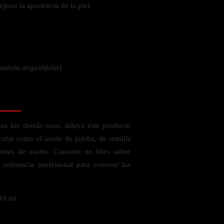
jorar la apariencia de la piel.
 la salud
andula angustifolia)
o
dos los demás usos, diluya este producto
ular como el aceite de jojoba, de semilla
ntes de usarlo. Consulte un libro sobre
e referencia profesional para conocer las
10 ml.
ás