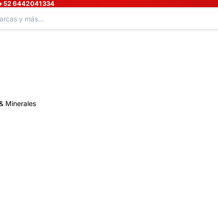
+52 6442041334
& Minerales