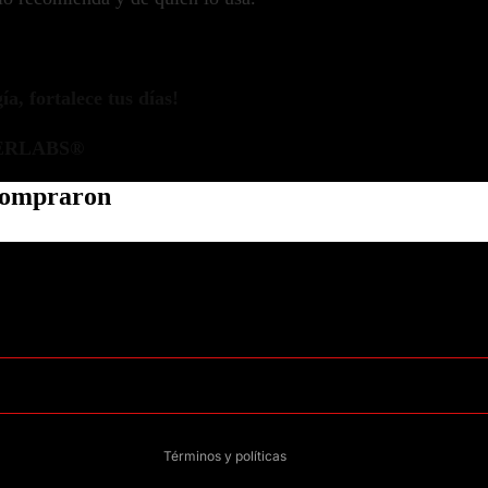
a, fortalece tus días!
ERLABS®
 compraron
Política de privacidad
Información de contacto
Política de reembolso
Términos del servicio
Política de envío
Aviso legal
Términos y políticas