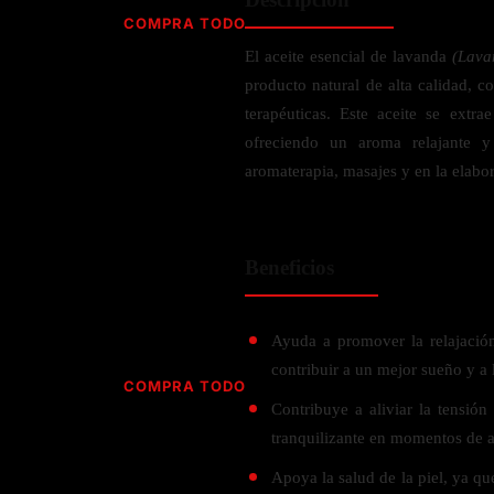
Jabón
Vitamina D
COMPRA TODO
Sérums
Jengibre
El aceite esencial de lavanda
(Lava
MULTIVITAMÍNICOS
Creatina
Ginkgo Biloba
producto natural de alta calidad, 
BELLEZA DESDE ADENTRO
Hidratación y Electrolitos
Hierba de San Juan
Para hombres
terapéuticas. Este aceite se extra
Proteína Vegana
Colágeno
Hoja de olivo
ofreciendo un aroma relajante y
Para mujeres
Biotina
aromaterapia, masajes y en la elabo
Hierbabuena
Para niños
PROTEÍNAS
Alimentos
Ácido hialurónico
Berberina
HIERBAS L-N
Proteina Whey
Prenatal y postnatal
CUIDADO DEL CABELLO
Beneficios
Proteína Isolada
Maca
POR PREOCUPACIÓN
Proteína Vegana
Estilizado del cabello
Moringa
Proteína Vegetariana
Shampoo y acondicionador
Lavanda
Ayuda a promover la relajación
NAC
Proteínas Especiales
contribuir a un mejor sueño y a 
Licopeno
Corazón y Cardiobascular
COMPRA TODO
CUIDADO FACIAL
Luteina
Contribuye a aliviar la tensió
Articulaciones
RESISTENCIA
Tés Herbales
Sérums
tranquilizante en momentos de a
Salud para Hombres
HIERBAS O-R
Hidratacion y Electrollitos
NAD
Limpiador Facial
Salud para Mujeres
Apoya la salud de la piel, ya q