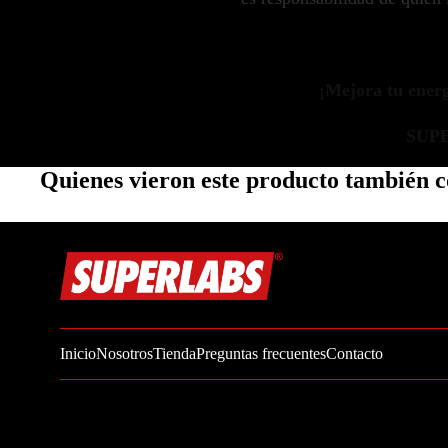
Zinc
Oregano
Glutatión
¡Mejora tu energí
Saúco
SUP
BIENESTAR FEMENINO
Quienes vieron este producto también
Soporte Hormonal
Soporte Urinario
Belleza
Probióticos para Mujer
BIENESTAR MASCULINO
Inicio
Nosotros
Tienda
Preguntas frecuentes
Contacto
Resistencia
Salud sexual
Salud para próstata