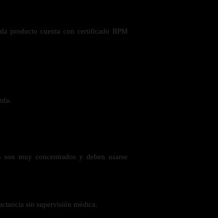
ada producto cuenta con certificado BPM
nda.
les son muy concentrados y deben usarse
actancia sin supervisión médica.