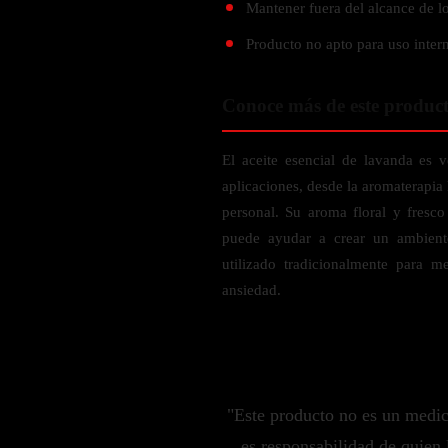
Mantener fuera del alcance de lo
Probiótico
Bebidas Energeticas
Enzimas Digestivas
Producto no apto para uso inter
POR OBJETIVOS
Fibra
Aloe Vera
Conoce más de este produc
Aumento de masa muscular
Jengibre
Desarrollo de resistencia
El aceite esencial de lavanda es v
Pérdida de peso
SOPORTE DE ESTRÉS
aplicaciones, desde la aromaterapia
Apoyo para entrenamiento
personal. Su aroma floral y fresc
Magnesio
puede ayudar a crear un ambient
Ashwagandha
utilizado tradicionalmente para m
Gaba
ansiedad.
SAMe
L-Teanina
INMUNIDAD
"Este producto no es un medi
Vitamina D
es responsabilidad de quien 