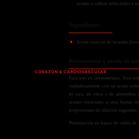
Verdes y Super Alimentos
Hidratación y Electrolitos
Crema Anti Arrugas
Olivo
ayudar a calmar irritaciones y me
Especias
ESPECIALIDAD
Creatina
Orégano
CUIDADO PERSONAL
Apoyo a
Recuperación Post- Entreno
Psyllium
Libre de Gluten
Ingredientes
SNAKS
Suplementos de Pre- Entreno
Aromaterapia
Rhodiola
Vegano
Waffles
Desodorante
Raíz de Regaliz
Vegetariano
Aceite esencial de lavanda
(Lav
AMINOÁCIDOS PARA ENTRENAMIENTO
Barras
Salud dental y oral
Orgánico
HIERBAS S-Z
Gomitas
Complejo de Aminoácidos
Presentación y modo de us
Cereales y granola
L- Glutamina
Saw Palmetto
CORAZON & CARDIOVASCULAR
L-Arginina
Para uso en aromaterapia. Para to
Semilla Negra
ACEITES
Quercetina
Taurina
cuidadosamente con un aceite vehic
Saúco
CoQ10 & Ubiquinol
de uva, de oliva o de almendras a
Aceite de Coco
L-Citrulina
Triphala
aceites esenciales u otra fuente d
Azucar en Sangre
Aceite de orégano
Valeriana
proporciones de dilución sugeridas.
PÉRDIDA DE PESO
Presión Arterial
POLVOS
HONGOS
Apoyo Glucemia
Presentación en frasco de vidrio de 
Metabolismo
M
Leche y Crema
Control de Apetito
Cola de Pavo
SALUD CEREBRAL