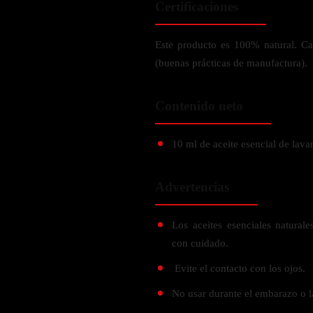
Certificaciones
Verdes y Super Alimentos
L-Carnitna
Cordyceps
Fosfatidilserina
Vinagre de Sidra de Manzana
Maitake
BEBIDAS
Este producto es 100% natural. C
Melena de Leon
Frijol Blanco
Melena de León
(buenas prácticas de manufactura).
Ginkgo Biloba
Batidos de proteínas
Reishi
SOPORTE DE ENERGÍA
Pregnenolone
Hidratacion y Electrolitos
Contenido neto
Omegas
Vitamina B12
Suplementos de Betabel
ARTICULACIONES & ÓSEO
10 ml de aceite esencial de lava
Ginseng
Colageno
Suplementos de Té Verde
Advertencias
Cúrcuma
Suplementos de Abeja
Glucosamina condroitina
Los aceites esenciales natura
BEBIDAS Y SNACKS
Boswellia
con cuidado.
Acido Hialuronato
Batidos sustitutivos de comida
Evite el contacto con los ojos.
Batidos de Proteina
INTESTINAL & DIGESTIÓN
No usar durante el embarazo o l
Barras de Proteinas