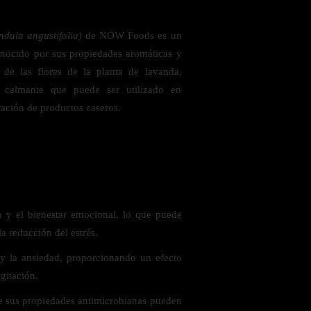
ndula angustifolia)
de NOW Foods es un
conocido por sus propiedades aromáticas y
e de las flores de la planta de lavanda,
 calmante que puede ser utilizado en
ración de productos caseros.
 saludables
 y el bienestar emocional, lo que puede
la reducción del estrés.
n y la ansiedad, proporcionando un efecto
gitación.
ue sus propiedades antimicrobianas pueden