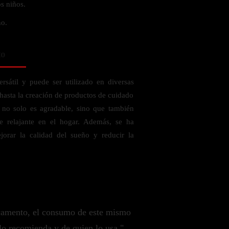
s niños.
no.
to
ersátil y puede ser utilizado en diversas
 hasta la creación de productos de cuidado
o no solo es agradable, sino que también
e relajante en el hogar. Además, se ha
ejorar la calidad del sueño y reducir la
camento, el consumo de este mismo
lo recomienda y de quien lo usa."