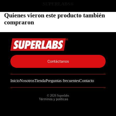
SUPERLABS®
Quienes vieron este producto también
compraron
Política de privacidad
Información de contacto
Contáctanos
Política de reembolso
Términos del servicio
Inicio
Nosotros
Tienda
Preguntas frecuentes
Contacto
Política de envío
Aviso legal
© 2026
Superlabs
Términos y políticas