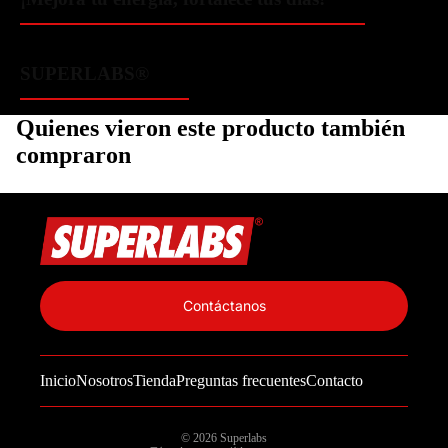
SUPERLABS®
Quienes vieron este producto también
compraron
Política de privacidad
Información de contacto
Contáctanos
Política de reembolso
Términos del servicio
Inicio
Nosotros
Tienda
Preguntas frecuentes
Contacto
Política de envío
Aviso legal
© 2026
Superlabs