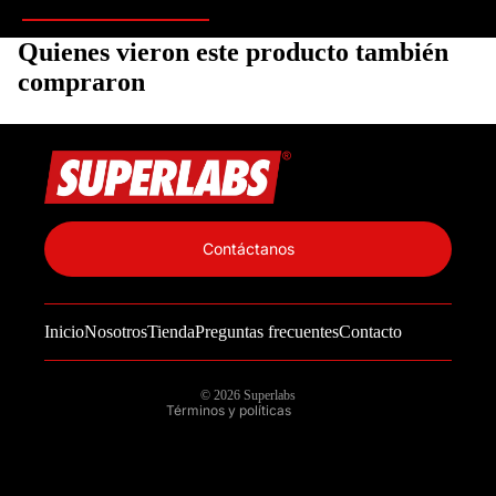
Quienes vieron este producto también
compraron
Política de privacidad
Información de contacto
Contáctanos
Política de reembolso
Términos del servicio
Inicio
Nosotros
Tienda
Preguntas frecuentes
Contacto
Política de envío
Aviso legal
© 2026
Superlabs
Términos y políticas