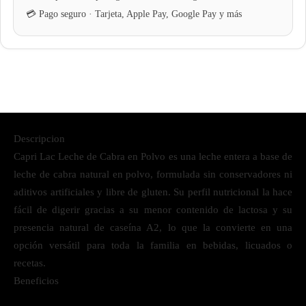
Descripcion
Capri Lac Leche de Cabra en Polvo es una leche entera a base de
leche de cabra natural en polvo, formulada sin conservadores ni
aditivos artificiales y libre de gluten. Su perfil nutricional la hace
fácil de digerir gracias a su menor contenido de lactosa y su
presencia natural de caseína A2, lo que la convierte en una
opción versátil para toda la familia en bebidas, licuados o
recetas.
Beneficios