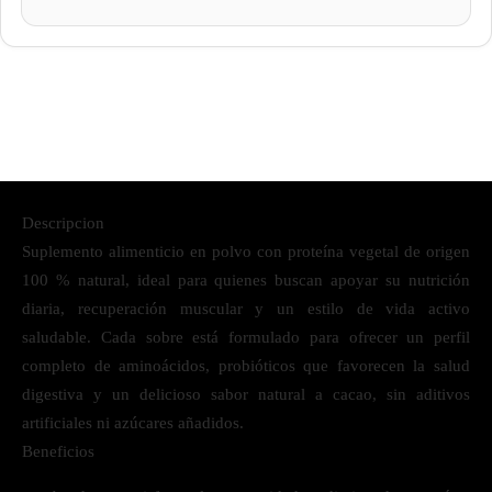
Descripcion
Suplemento alimenticio en polvo con proteína vegetal de origen
100 % natural, ideal para quienes buscan apoyar su nutrición
diaria, recuperación muscular y un estilo de vida activo
saludable. Cada sobre está formulado para ofrecer un perfil
completo de aminoácidos, probióticos que favorecen la salud
digestiva y un delicioso sabor natural a cacao, sin aditivos
artificiales ni azúcares añadidos.
Beneficios