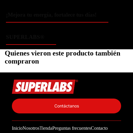
¡Mejora tu energía, fortalece tus días!
SUPERLABS®️
Quienes vieron este producto también
compraron
Política de privacidad
Información de contacto
Contáctanos
Política de reembolso
Términos del servicio
Inicio
Nosotros
Tienda
Preguntas frecuentes
Contacto
Política de envío