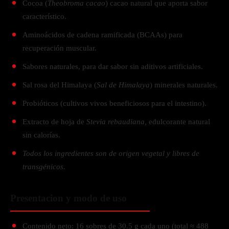
Cocoa (
Theobroma cacao
) cacao natural que aporta sabor
característico.
Aminoácidos de cadena ramificada (BCAAs) para
recuperación muscular.
Sabores naturales, para dar sabor sin aditivos artificiales.
Sal rosa del Himalaya (
Sal de Himalaya
) minerales naturales.
Probióticos (cultivos vivos beneficiosos para el intestino).
Extracto de hoja de
Stevia rebaudiana,
edulcorante natural
sin calorías.
Todos los ingredientes son de origen vegetal y libres de
transgénicos.
Presentacion y modo de uso
Contenido neto: 16 sobres de 30.5 g cada uno (total ≈ 488