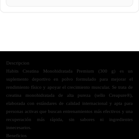
Descripcion
Habits Creatina Monohidratada Premium (300 g) es un
suplemento deportivo en polvo formulado para mejorar el
rendimiento físico y apoyar el crecimiento muscular. Se trata de
creatina monohidratada de alta pureza (sello Creapure®),
elaborada con estándares de calidad internacional y apta para
personas activas que buscan entrenamientos más efectivos y una
recuperación más rápida, sin sabores ni ingredientes
innecesarios.
Beneficios