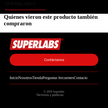
SUPERLABS®️
Quienes vieron este producto también
compraron
Política de privacidad
Información de contacto
Contáctanos
Política de reembolso
Términos del servicio
Inicio
Nosotros
Tienda
Preguntas frecuentes
Contacto
Política de envío
Aviso legal
© 2026
Superlabs
Términos y políticas