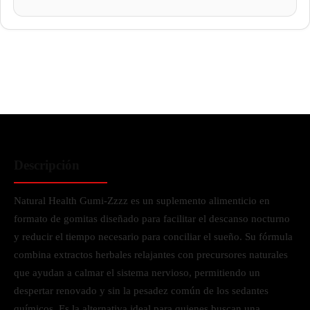
Descripción
Natural Health Gumi-Zzzz es un suplemento alimenticio en
formato de gomitas diseñado para facilitar el descanso nocturno
y reducir el tiempo necesario para conciliar el sueño. Su fórmula
combina extractos herbales relajantes con precursores naturales
que ayudan a calmar el sistema nervioso, permitiendo un
despertar renovado y sin la pesadez común de los sedantes
químicos. Es la alternativa ideal para quienes buscan una