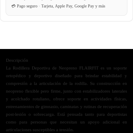
Descripción
La Rodillera Deportiva de Neopreno FLAIRFIT es un soporte
ortopédico y deportivo diseñado para brindar estabilidad y
compresión a la articulación de la rodilla. Su construcción en
neopreno flexible pero firme, junto con estabilizadores laterales
y acolchado rotuliano, ofrece soporte en actividades físicas,
entrenamientos de gimnasio, caminatas y rutinas de recuperación
post-lesión o sobrecarga. Está pensada tanto para deportistas
como para personas que necesitan un apoyo adicional en
articulaciones susceptibles a tensión.