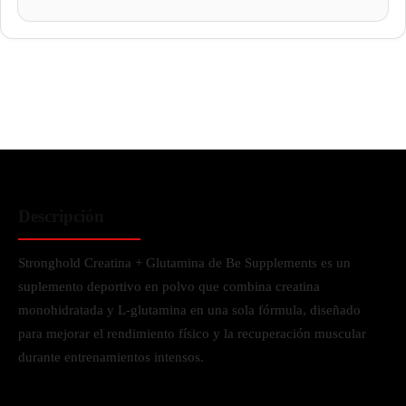
Descripción
Stronghold Creatina + Glutamina de Be Supplements es un
suplemento deportivo en polvo que combina creatina
monohidratada y L-glutamina en una sola fórmula, diseñado
para mejorar el rendimiento físico y la recuperación muscular
durante entrenamientos intensos.