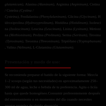
glutamicum)
, Alanina
(Alaninum)
, Arginina
(Argininum)
, Cistina
/ Cisteína
(Cystina /
Cysteina)
, Fenilalanina
(Phenylalaninum)
, Glicina
(Glycinum)
, H
idroxiprolina
(Hydroxyprolinum)
, Histidina
(Histidinum)
, Isoleuci
na
(Isoleucinum)
, Leucina
(Leucinum)
, Lisina
(Lysinum)
, Metioni
na
(Methioninum)
, Prolina
(Prolinum)
, Serina
(Serinum)
, Tirosina
(Tyrosinum)
, Treonina
(Threoninum)
, Triptófano
(Tryptophanum)
, Valina
(Valinum)
, L-Glutamina
(Glutaminum).
Presentación y modo de uso:
Se recomienda preparar el batido de la siguiente forma: Mezcla
1–2 scoops (según tus necesidades) en aproximadamente 250–
300 ml de agua, leche o bebida de tu preferencia. Agita o licúa
hasta que quede homogéneo.Consumir preferentemente después
del entrenamiento o en momentos del día cuando necesites
aportar proteína de rápida absorción.