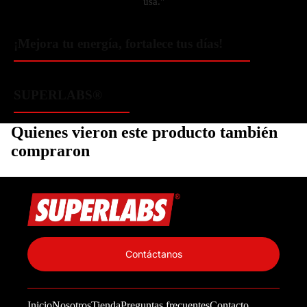
usa."
¡Mejora tu energía, fortalece tus días!
SUPERLABS®
Quienes vieron este producto también
compraron
Política de privacidad
Información de contacto
Contáctanos
Política de reembolso
Términos del servicio
Inicio
Nosotros
Tienda
Preguntas frecuentes
Contacto