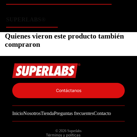
SUPERLABS®
Quienes vieron este producto también
compraron
Política de privacidad
Información de contacto
Contáctanos
Política de reembolso
Términos del servicio
Inicio
Nosotros
Tienda
Preguntas frecuentes
Contacto
Política de envío
Aviso legal
© 2026
Superlabs
Términos y políticas