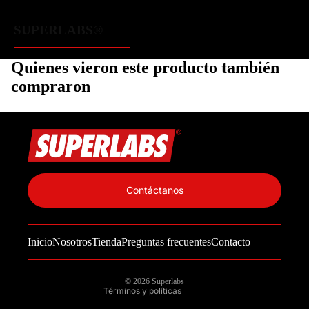
SUPERLABS®
Quienes vieron este producto también
compraron
Política de privacidad
Información de contacto
Contáctanos
Política de reembolso
Términos del servicio
Inicio
Nosotros
Tienda
Preguntas frecuentes
Contacto
Política de envío
Aviso legal
© 2026
Superlabs
Términos y políticas