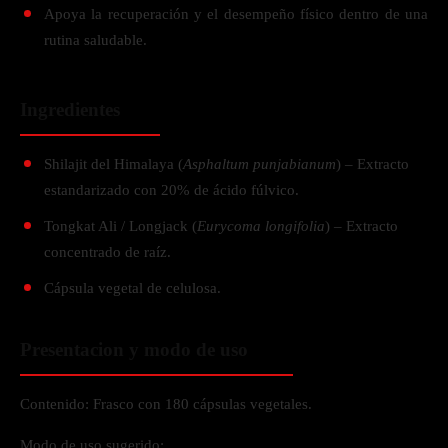
Apoya la recuperación y el desempeño físico dentro de una
rutina saludable.
Ingredientes
Shilajit del Himalaya (
Asphaltum punjabianum
) – Extracto
estandarizado con 20% de ácido fúlvico.
Tongkat Ali / Longjack (
Eurycoma longifolia
) – Extracto
concentrado de raíz.
Cápsula vegetal de celulosa.
Presentacion y modo de uso
Contenido: Frasco con 180 cápsulas vegetales.
Modo de uso sugerido: