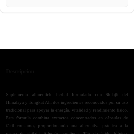
Descripcion
Suplemento alimenticio herbal formulado con Shilajit del
Himalaya y Tongkat Ali, dos ingredientes reconocidos por su uso
tradicional para apoyar la energía, vitalidad y rendimiento físico.
Esta fórmula combina extractos concentrados en cápsulas de
fácil consumo, proporcionando una alternativa práctica a la
resina de shilajit. Además, contiene 20% de ácido fúlvico,