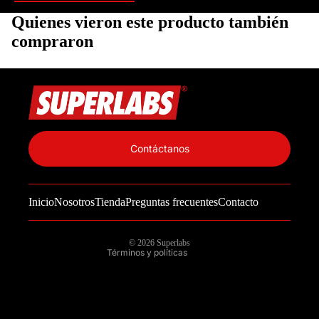
Quienes vieron este producto también
compraron
Política de privacidad
Información de contacto
Contáctanos
Política de reembolso
Términos del servicio
Inicio
Nosotros
Tienda
Preguntas frecuentes
Contacto
Política de envío
Aviso legal
© 2026
Superlabs
Términos y políticas