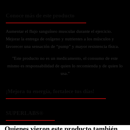
Conoce más de este producto
Aumentar el flujo sanguíneo muscular durante el ejercicio.
Mejorar la entrega de oxígeno y nutrientes a los músculos y
favorecer una sensación de “pump” y mayor resistencia física.
"Este producto no es un medicamento, el consumo de este
mismo es responsabilidad de quien lo recomienda y de quien lo
usa."
¡Mejora tu energía, fortalece tus días!
SUPERLABS®
Quienes vieron este producto también