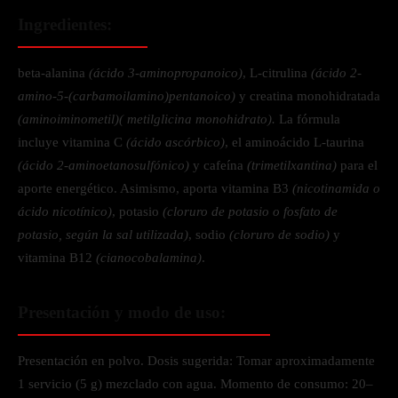
Ingredientes:
beta-alanina
(ácido 3-aminopropanoico)
, L-citrulina
(ácido 2-
amino-5-(carbamoilamino)pentanoico)
y creatina monohidratada
(aminoiminometil)( metilglicina monohidrato).
La fórmula
incluye vitamina C
(ácido ascórbico)
, el aminoácido L-taurina
(ácido 2-aminoetanosulfónico)
y cafeína
(trimetilxantina)
para el
aporte energético. Asimismo, aporta vitamina B3
(nicotinamida o
ácido nicotínico)
, potasio
(cloruro de potasio o fosfato de
potasio, según la sal utilizada)
, sodio
(cloruro de sodio)
y
vitamina B12
(cianocobalamina)
.
Presentación y modo de uso:
Presentación en polvo. Dosis sugerida: Tomar aproximadamente
1 servicio (5 g) mezclado con agua. Momento de consumo: 20–