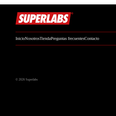
Zinc
Oregano
Glutatión
Saúco
Inicio
Nosotros
Tienda
Preguntas frecuentes
Contacto
BIENESTAR FEMENINO
Soporte Hormonal
Soporte Urinario
Belleza
Probióticos para Mujer
© 2026
Superlabs
BIENESTAR MASCULINO
Resistencia
Salud sexual
Salud para próstata