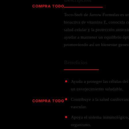
Jabón
Vitamina D
COMPRA TODO
Sérums
Jengibre
Toco-Sorb de Jarrow Formulas es u
MULTIVITAMÍNICOS
Creatina
Ginkgo Biloba
bioactiva de vitamina E, conocida c
BELLEZA DESDE ADENTRO
Hidratación y Electrolitos
Hierba de San Juan
Para hombres
salud celular y la protección antiox
Proteína Vegana
Colágeno
Hoja de olivo
ayudar a mantener un equilibrio ópt
Para mujeres
Biotina
promoviendo así un bienestar gener
Hierbabuena
Para niños
PROTEÍNAS
Alimentos
Ácido hialurónico
Berberina
HIERBAS L-N
Proteina Whey
Beneficios
Prenatal y postnatal
CUIDADO DEL CABELLO
Proteína Isolada
Maca
POR PREOCUPACIÓN
Proteína Vegana
Estilizado del cabello
Moringa
Ayuda a proteger las células del
Proteína Vegetariana
Shampoo y acondicionador
Lavanda
un envejecimiento saludable.
NAC
Proteínas Especiales
Licopeno
Corazón y Cardiobascular
Contribuye a la salud cardiovasc
COMPRA TODO
CUIDADO FACIAL
Luteina
vascular.
Articulaciones
RESISTENCIA
Tés Herbales
Sérums
Salud para Hombres
Apoya el sistema inmunológico, 
HIERBAS O-R
Hidratacion y Electrollitos
NAD
Limpiador Facial
Salud para Mujeres
organismo.