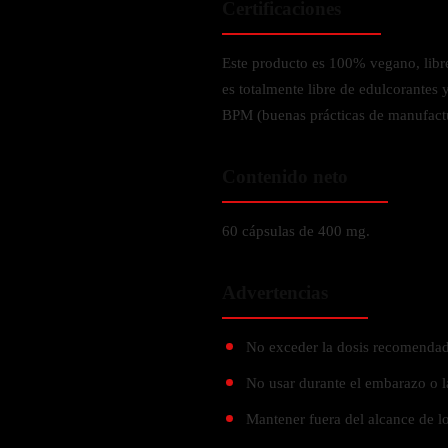
Certificaciones
Verdes y Super Alimentos
L-Carnitna
Cordyceps
Fosfatidilserina
Vinagre de Sidra de Manzana
Maitake
BEBIDAS
Este producto es 100% vegano, libre
Melena de Leon
Frijol Blanco
Melena de León
es totalmente libre de edulcorantes 
Ginkgo Biloba
Batidos de proteínas
Reishi
BPM (buenas prácticas de manufact
SOPORTE DE ENERGÍA
Pregnenolone
Hidratacion y Electrolitos
Omegas
Vitamina B12
Contenido neto
Suplementos de Betabel
ARTICULACIONES & ÓSEO
Ginseng
60 cápsulas de 400 mg.
Colageno
Suplementos de Té Verde
Cúrcuma
Suplementos de Abeja
Advertencias
Glucosamina condroitina
BEBIDAS Y SNACKS
Boswellia
No exceder la dosis recomendad
Acido Hialuronato
Batidos sustitutivos de comida
No usar durante el embarazo o l
Batidos de Proteina
INTESTINAL & DIGESTIÓN
Mantener fuera del alcance de lo
Barras de Proteinas