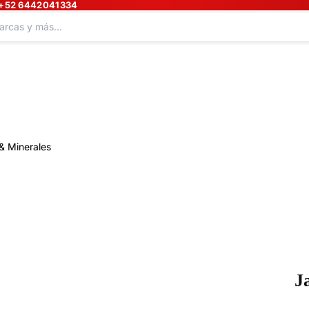
+52 6442041334
& Minerales
J