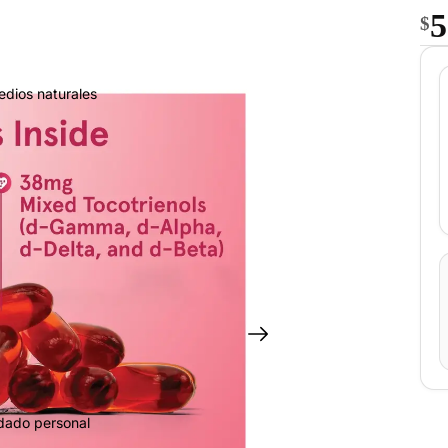
5
$
edios naturales
idado personal