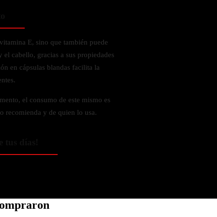
to
 vitamina E, sino que también puede
y el cabello, gracias a sus propiedades
n en cápsulas blandas facilita la
entes.
amento, el consumo de este mismo es
lo recomienda y de quien lo usa.
e tus días!
 compraron