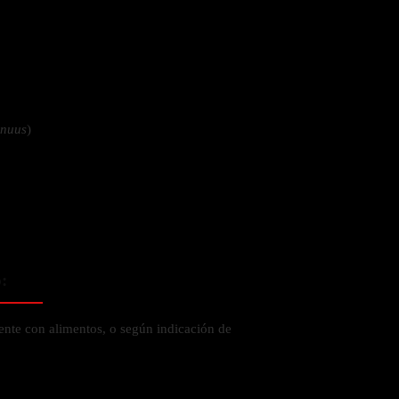
 la salud
nnuus
)
:
ente con alimentos, o según indicación de
ás