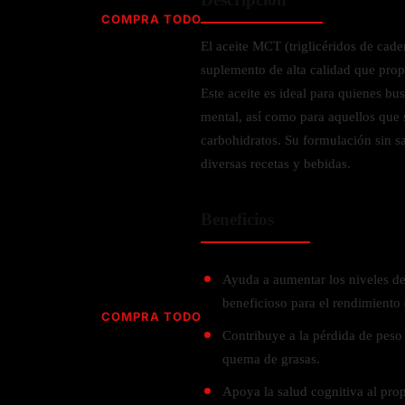
Jabón
Vitamina D
COMPRA TODO
Sérums
Jengibre
El aceite MCT (triglicéridos de cad
MULTIVITAMÍNICOS
Creatina
Ginkgo Biloba
suplemento de alta calidad que prop
BELLEZA DESDE ADENTRO
Hidratación y Electrolitos
Hierba de San Juan
Para hombres
Este aceite es ideal para quienes bu
Proteína Vegana
Colágeno
Hoja de olivo
mental, así como para aquellos que 
Para mujeres
Biotina
carbohidratos. Su formulación sin s
Hierbabuena
Para niños
PROTEÍNAS
diversas recetas y bebidas.
Alimentos
Ácido hialurónico
Berberina
HIERBAS L-N
Proteina Whey
Prenatal y postnatal
CUIDADO DEL CABELLO
Beneficios
Proteína Isolada
Maca
POR PREOCUPACIÓN
Proteína Vegana
Estilizado del cabello
Moringa
Proteína Vegetariana
Shampoo y acondicionador
Lavanda
Ayuda a aumentar los niveles de
NAC
Proteínas Especiales
beneficioso para el rendimiento 
Licopeno
Corazón y Cardiobascular
COMPRA TODO
CUIDADO FACIAL
Luteina
Contribuye a la pérdida de peso 
Articulaciones
RESISTENCIA
Tés Herbales
Sérums
quema de grasas.
Salud para Hombres
HIERBAS O-R
Hidratacion y Electrollitos
NAD
Limpiador Facial
Salud para Mujeres
Apoya la salud cognitiva al prop