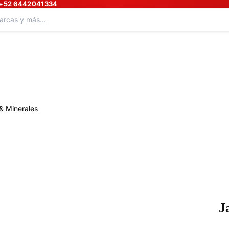
+52 6442041334
& Minerales
J