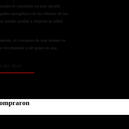
orción lo convierte en una opción
ulso energético sin los efectos de los
ar puede ayudar a mejorar la salud
amento, el consumo de este mismo es
lo recomienda y de quien lo usa.
e tus días!
 compraron
Política de privacidad