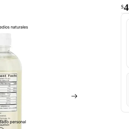
4
$
edios naturales
idado personal