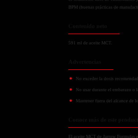
Verdes y Super Alimentos
L-Carnitna
Cordyceps
BPM (buenas prácticas de manufact
Fosfatidilserina
Vinagre de Sidra de Manzana
Maitake
BEBIDAS
Melena de Leon
Frijol Blanco
Melena de León
Contenido neto
Ginkgo Biloba
Batidos de proteínas
Reishi
SOPORTE DE ENERGÍA
Pregnenolone
Hidratacion y Electrolitos
591 ml de aceite MCT.
Omegas
Vitamina B12
Suplementos de Betabel
Advertencias
ARTICULACIONES & ÓSEO
Ginseng
Colageno
Suplementos de Té Verde
No exceder la dosis recomendad
Cúrcuma
Suplementos de Abeja
No usar durante el embarazo o l
Glucosamina condroitina
Mantener fuera del alcance de lo
BEBIDAS Y SNACKS
Boswellia
Acido Hialuronato
Batidos sustitutivos de comida
Conoce más de este produc
Batidos de Proteina
INTESTINAL & DIGESTIÓN
Barras de Proteinas
El aceite MCT de Jarrow Formulas es