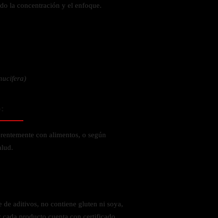
ndo la concentración y el enfoque.
 la salud
nucifera)
:
erentemente con alimentos, o según
alud.
ás
 de aditivos, no contiene gluten ni soya,
y cada producto cuenta con certificado