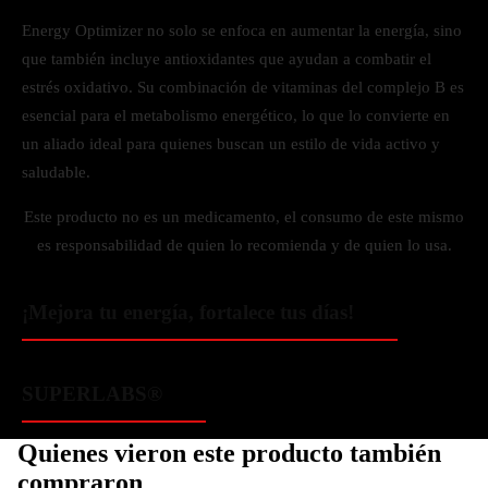
Energy Optimizer no solo se enfoca en aumentar la energía, sino
que también incluye antioxidantes que ayudan a combatir el
estrés oxidativo. Su combinación de vitaminas del complejo B es
esencial para el metabolismo energético, lo que lo convierte en
un aliado ideal para quienes buscan un estilo de vida activo y
saludable.
Este producto no es un medicamento, el consumo de este mismo
es responsabilidad de quien lo recomienda y de quien lo usa.
¡Mejora tu energía, fortalece tus días!
SUPERLABS®
Quienes vieron este producto también
compraron