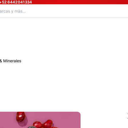
+52 6442041334
& Minerales