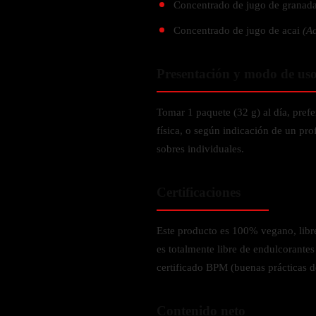
Concentrado de jugo de granad
Verdes y Super Alimentos
L-Carnitna
Cordyceps
Fosfatidilserina
Vinagre de Sidra de Manzana
Concentrado de jugo de acai
(A
Maitake
BEBIDAS
Melena de Leon
Frijol Blanco
Melena de León
Ginkgo Biloba
Batidos de proteínas
Presentación y modo de us
Reishi
SOPORTE DE ENERGÍA
Pregnenolone
Hidratacion y Electrolitos
Omegas
Tomar 1 paquete (32 g) al día, prefe
Vitamina B12
física, o según indicación de un pro
Suplementos de Betabel
ARTICULACIONES & ÓSEO
sobres individuales.
Ginseng
Colageno
Suplementos de Té Verde
Certificaciones
Cúrcuma
Suplementos de Abeja
Glucosamina condroitina
Este producto es 100% vegano, libre
BEBIDAS Y SNACKS
Boswellia
es totalmente libre de endulcorantes
Acido Hialuronato
Batidos sustitutivos de comida
certificado BPM (buenas prácticas 
Batidos de Proteina
INTESTINAL & DIGESTIÓN
Barras de Proteinas
Contenido neto