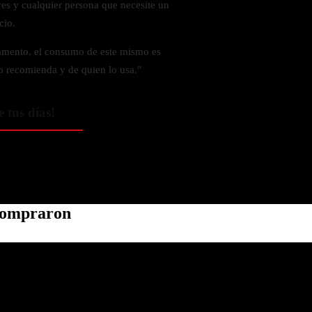
ores y cualquier persona que necesite un
cio.
amento, el consumo de este mismo es
o recomienda y de quien lo usa."
e tus días!
 compraron
Política de privacidad
Información de contacto
Política de reembolso