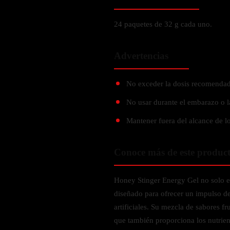
Probiótico
Bebidas Energeticas
Enzimas Digestivas
24 paquetes de 32 g cada uno.
POR OBJETIVOS
Fibra
Aloe Vera
Aumento de masa muscular
Advertencias
Jengibre
Desarrollo de resistencia
No exceder la dosis recomendad
Pérdida de peso
SOPORTE DE ESTRÉS
Apoyo para entrenamiento
No usar durante el embarazo o l
Magnesio
Mantener fuera del alcance de lo
Ashwagandha
Gaba
Conoce más de este produc
SAMe
L-Teanina
Honey Stinger Energy Gel no solo es
diseñado para ofrecer un impulso de
INMUNIDAD
artificiales. Su mezcla de sabores fru
que también proporciona los nutrien
Vitamina D