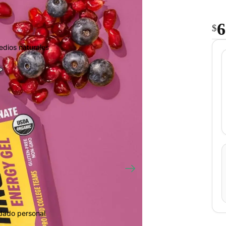
6
$
edios naturales
idado personal