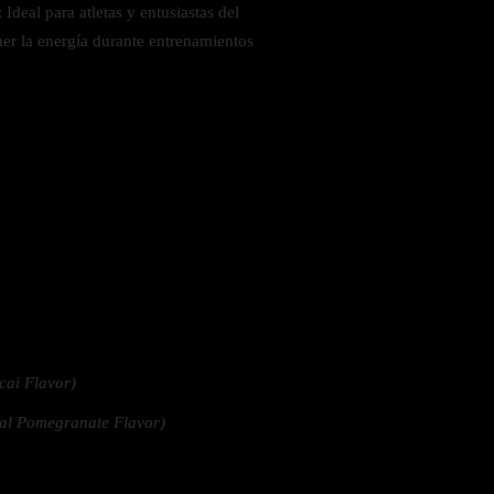
Ideal para atletas y entusiastas del
ner la energía durante entrenamientos
 la salud
cai Flavor)
al Pomegranate Flavor)
ás