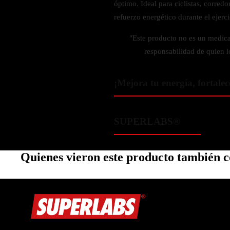
óptimo. Ideal para ciclistas, corred
Zinc
refuerzo energético durante el ejerci
Oregano
Glutatión
"Este producto no es un medic
responsabilidad de quien l
Saúco
BIENESTAR FEMENINO
¡Mejora tu energía, fortalec
Soporte Hormonal
Soporte Urinario
SUPERLABS®
Belleza
Probióticos para Mujer
Quienes vieron este producto también
BIENESTAR MASCULINO
Resistencia
Salud sexual
Salud para próstata