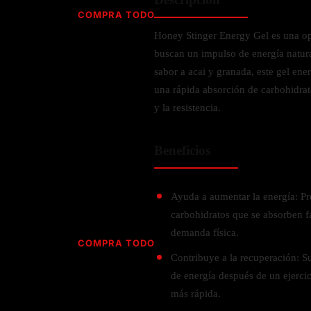
Jabón
Vitamina D
COMPRA TODO
Sérums
Jengibre
Honey Stinger Energy Gel es una opc
MULTIVITAMÍNICOS
Creatina
Ginkgo Biloba
buscan un impulso de energía natura
BELLEZA DESDE ADENTRO
Hidratación y Electrolitos
Hierba de San Juan
Para hombres
sabor a acai y granada, este gel ene
Proteína Vegana
Colágeno
Hoja de olivo
una rápida absorción de carbohidra
Para mujeres
Biotina
y la resistencia.
Hierbabuena
Para niños
PROTEÍNAS
Alimentos
Ácido hialurónico
Berberina
HIERBAS L-N
Proteina Whey
Beneficios
Prenatal y postnatal
CUIDADO DEL CABELLO
Proteína Isolada
Maca
POR PREOCUPACIÓN
Proteína Vegana
Estilizado del cabello
Moringa
Ayuda a aumentar la energía: Pr
Proteína Vegetariana
Shampoo y acondicionador
Lavanda
carbohidratos que se absorben f
NAC
Proteínas Especiales
demanda física.
Licopeno
Corazón y Cardiobascular
COMPRA TODO
CUIDADO FACIAL
Luteina
Contribuye a la recuperación: S
Articulaciones
RESISTENCIA
Tés Herbales
Sérums
de energía después de un ejercic
Salud para Hombres
HIERBAS O-R
Hidratacion y Electrollitos
más rápida.
NAD
Limpiador Facial
Salud para Mujeres