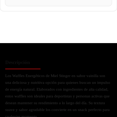
Descripción
Los Waffles Energéticos de Miel Stinger en sabor vainilla son
una deliciosa y nutritiva opción para quienes buscan un impulso
de energía natural. Elaborados con ingredientes de alta calidad,
estos waffles son ideales para deportistas y personas activas que
desean mantener su rendimiento a lo largo del día. Su textura
suave y sabor agradable los convierte en un snack perfecto para
cualquier momento.