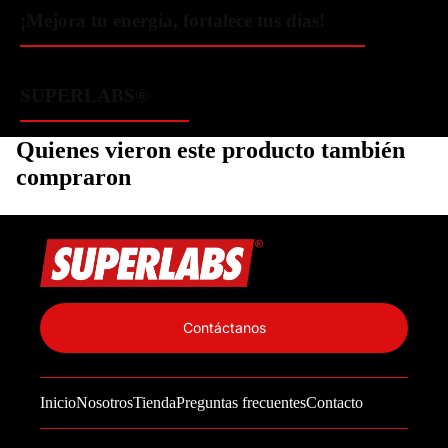
¡Mejora tu energía, fortalece tus días!
SUPERLABS®
Quienes vieron este producto también
compraron
Política de privacidad
Información de contacto
Contáctanos
Política de reembolso
Términos del servicio
Inicio
Nosotros
Tienda
Preguntas frecuentes
Contacto
Política de envío
Aviso legal