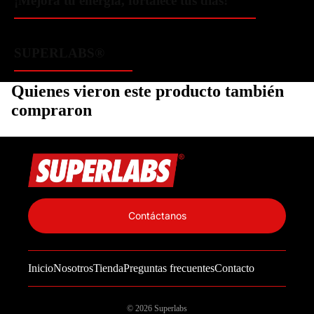
¡Mejora tu energía, fortalece tus días!
SUPERLABS®
Quienes vieron este producto también
compraron
Política de privacidad
Información de contacto
Contáctanos
Política de reembolso
Términos del servicio
Inicio
Nosotros
Tienda
Preguntas frecuentes
Contacto
Política de envío
Aviso legal
© 2026
Superlabs