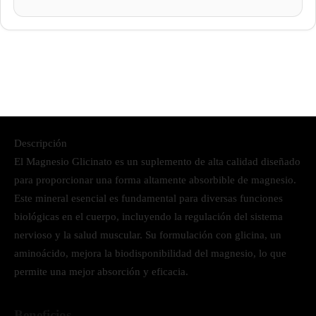
Descripción
El Magnesio Glicinato es un suplemento de alta calidad diseñado
para proporcionar una forma altamente absorbible de magnesio.
Este mineral esencial es fundamental para diversas funciones
biológicas en el cuerpo, incluyendo la regulación del sistema
nervioso y la salud muscular. Su formulación con glicina, un
aminoácido, mejora la biodisponibilidad del magnesio, lo que
permite una mejor absorción y eficacia.
Beneficios