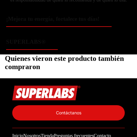
es responsabilidad de quien lo recomienda y de quien lo usa.
¡Mejora tu energía, fortalece tus días!
SUPERLABS®
Quienes vieron este producto también
compraron
Política de privacidad
Información de contacto
Contáctanos
Política de reembolso
Términos del servicio
Inicio
Nosotros
Tienda
Preguntas frecuentes
Contacto