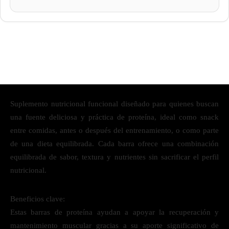
Suplemento nutricional funcional diseñado para quienes buscan
una fuente deliciosa y práctica de proteína, ideal como snack
entre comidas, antes o después del entrenamiento, o como parte
de una dieta equilibrada. Cada barra ofrece una combinación
equilibrada de sabor, textura y nutrientes sin sacrificar el perfil
nutricional.
Beneficios clave:
Estas barras de proteína ayudan a apoyar la recuperación y
mantenimiento muscular gracias a su aporte significativo de