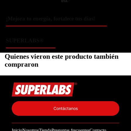
usa."
¡Mejora tu energía, fortalece tus días!
SUPERLABS®
Quienes vieron este producto también
compraron
Política de privacidad
Información de contacto
Contáctanos
Política de reembolso
Términos del servicio
Inicio
Nosotros
Tienda
Preguntas frecuentes
Contacto