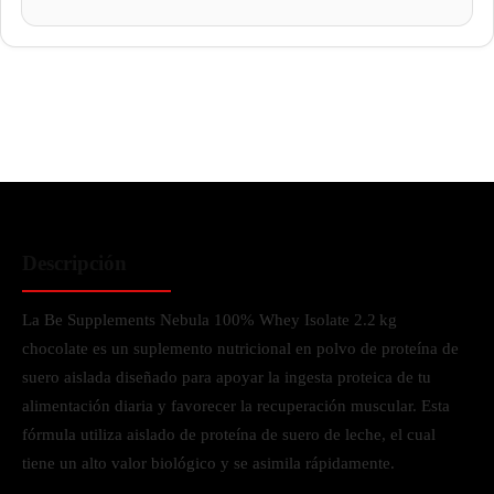
Descripción
La Be Supplements Nebula 100% Whey Isolate 2.2 kg
chocolate es un suplemento nutricional en polvo de proteína de
suero aislada diseñado para apoyar la ingesta proteica de tu
alimentación diaria y favorecer la recuperación muscular. Esta
fórmula utiliza aislado de proteína de suero de leche, el cual
tiene un alto valor biológico y se asimila rápidamente.