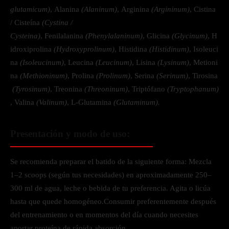
glutamicum)
, Alanina
(Alaninum)
, Arginina
(Argininum)
, Cistina
/ Cisteína
(Cystina /
Cysteina)
, Fenilalanina
(Phenylalaninum)
, Glicina
(Glycinum)
, H
idroxiprolina
(Hydroxyprolinum)
, Histidina
(Histidinum)
, Isoleuci
na
(Isoleucinum)
, Leucina
(Leucinum)
, Lisina
(Lysinum)
, Metioni
na
(Methioninum)
, Prolina
(Prolinum)
, Serina
(Serinum)
, Tirosina
(Tyrosinum)
, Treonina
(Threoninum)
, Triptófano
(Tryptophanum)
, Valina
(Valinum)
, L-Glutamina
(Glutaminum).
Presentación y modo de uso:
Se recomienda preparar el batido de la siguiente forma: Mezcla
1–2 scoops (según tus necesidades) en aproximadamente 250–
300 ml de agua, leche o bebida de tu preferencia. Agita o licúa
hasta que quede homogéneo.Consumir preferentemente después
del entrenamiento o en momentos del día cuando necesites
aportar proteína de rápida absorción.