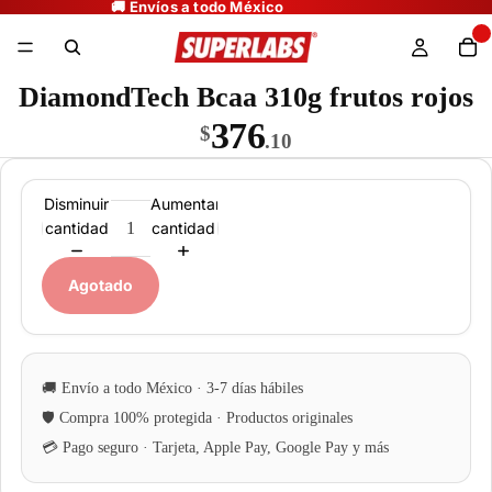
DiamondTech Bcaa 310g frutos rojos
376
$
.10
Disminuir
Aumentar
cantidad
cantidad
Agotado