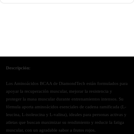
Descripción:
Los Aminoácidos BCAA de DiamondTech están formulados para
apoyar la recuperación muscular, mejorar la resistencia y
proteger la masa muscular durante entrenamientos intensos. Su
fórmula aporta aminoácidos esenciales de cadena ramificada (L-
leucina, L-isoleucina y L-valina), ideales para personas activas y
atletas que buscan maximizar su rendimiento y reducir la fatiga
muscular, con un agradable sabor a frutos rojos.