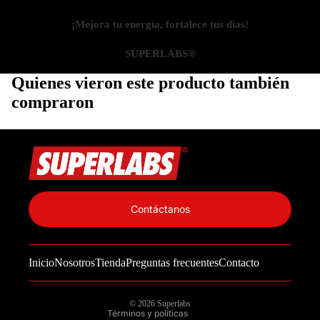
¡Mejora tu energía, fortalece tus días!
SUPERLABS®
Quienes vieron este producto también
compraron
Política de privacidad
Información de contacto
Contáctanos
Política de reembolso
Términos del servicio
Inicio
Nosotros
Tienda
Preguntas frecuentes
Contacto
Política de envío
Aviso legal
© 2026
Superlabs
Términos y políticas