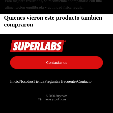
Para mejores resultados, se recomienda acompañarlo con una
alimentación equilibrada y actividad física regular.
Quienes vieron este producto también
compraron
Política de privacidad
Información de contacto
Contáctanos
Política de reembolso
Términos del servicio
Inicio
Nosotros
Tienda
Preguntas frecuentes
Contacto
Política de envío
Aviso legal
© 2026
Superlabs
Términos y políticas