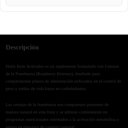
Descripción
Holix Keto Activador es un suplemento formulado con Cetonas
de la Frambuesa (Raspberry Ketones), diseñado para
complementar planes de alimentación enfocados en el control de
peso y estilos de vida bajos en carbohidratos.
Las cetonas de la frambuesa son compuestos presentes de
manera natural en esta fruta y se utilizan comúnmente en
programas nutricionales orientados a la activación metabólica y
apoyo en procesos de control corporal.