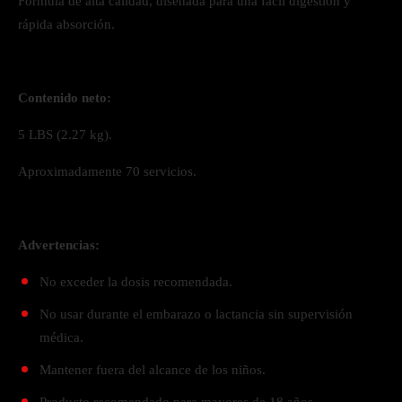
Fórmula de alta calidad, diseñada para una fácil digestión y
rápida absorción.
Contenido neto:
5 LBS (2.27 kg).
Aproximadamente 70 servicios.
Advertencias:
No exceder la dosis recomendada.
No usar durante el embarazo o lactancia sin supervisión
médica.
Mantener fuera del alcance de los niños.
Producto recomendado para mayores de 18 años.