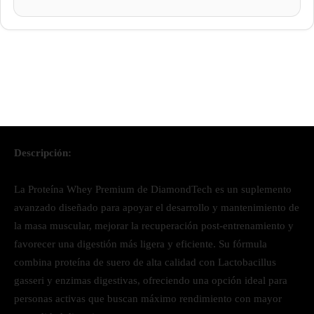
Descripción:
La Proteína Whey Premium de DiamondTech es un suplemento
avanzado diseñado para apoyar el desarrollo y mantenimiento de
la masa muscular, mejorar la recuperación post-entrenamiento y
favorecer una digestión más ligera y eficiente. Su fórmula
combina proteína de suero de alta calidad con Lactobacillus
gasseri y enzimas digestivas, ofreciendo una opción ideal para
personas activas que buscan máximo rendimiento con mayor