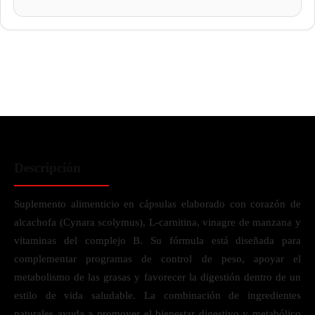
Descripción
Suplemento alimenticio en cápsulas elaborado con corazón de
alcachofa (Cynara scolymus), L-carnitina, vinagre de manzana y
vitaminas del complejo B. Su fórmula está diseñada para
complementar programas de control de peso, apoyar el
metabolismo de las grasas y favorecer la digestión dentro de un
estilo de vida saludable. La combinación de ingredientes
naturales ayuda a promover el bienestar digestivo y metabólico