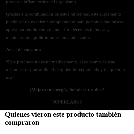
procesos inflamatorios del organismo.
Gracias a la combinación de estos nutrientes, este suplemento
puede ser un excelente complemento para personas que buscan
apoyar su rendimiento mental, fortalecer sus defensas y
mantener un equilibrio nutricional adecuado.
Aviso de consumo
“Este producto no es un medicamento, el consumo de este
mismo es responsabilidad de quien lo recomienda y de quien lo
usa”.
¡Mejora tu energía, fortalece tus días!
SUPERLABS®️
Quienes vieron este producto también
compraron