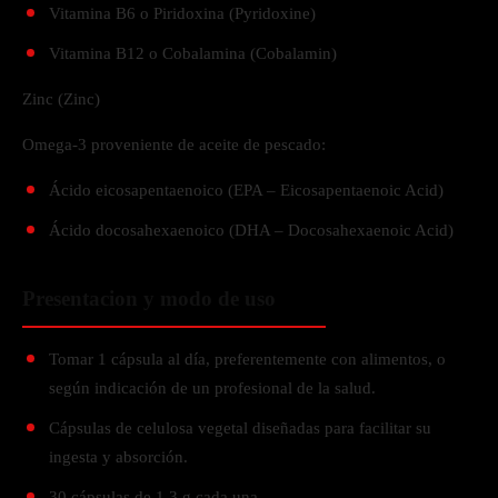
Vitamina B6 o Piridoxina (Pyridoxine)
Vitamina B12 o Cobalamina (Cobalamin)
Zinc (Zinc)
Omega-3 proveniente de aceite de pescado:
Ácido eicosapentaenoico (EPA – Eicosapentaenoic Acid)
Ácido docosahexaenoico (DHA – Docosahexaenoic Acid)
Presentacion y modo de uso
Tomar 1 cápsula al día, preferentemente con alimentos, o
según indicación de un profesional de la salud.
Cápsulas de celulosa vegetal diseñadas para facilitar su
ingesta y absorción.
30 cápsulas de 1.3 g cada una.