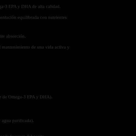
a-3 EPA y DHA de alta calidad.
ntación equilibrada con nutrientes
 la salud
nte absorción.
 el mantenimiento de una vida activa y
nte de Omega-3 EPA y DHA).
y agua purificada).
ás