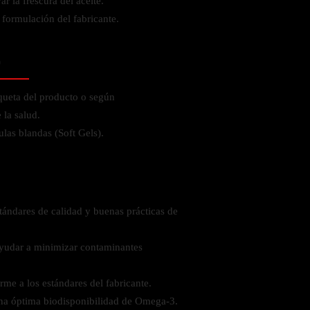
r la frescura del aceite.
 formulación del fabricante.
o
iqueta del producto o según
la salud.
las blandas (Soft Gels).
tándares de calidad y buenas prácticas de
ayudar a minimizar contaminantes
rme a los estándares del fabricante.
una óptima biodisponibilidad de Omega-3.