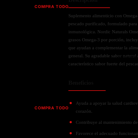
Jabón
Vitamina D
COMPRA TODO
Sérums
Jengibre
Suplemento alimenticio con Omega-
MULTIVITAMÍNICOS
Creatina
Ginkgo Biloba
pescado purificado, formulado para 
BELLEZA DESDE ADENTRO
Hidratación y Electrolitos
Hierba de San Juan
Para hombres
inmunológica. Nordic Naturals Ome
Proteína Vegana
Colágeno
Hoja de olivo
grasos Omega-3 por porción, inclu
Para mujeres
Biotina
que ayudan a complementar la alimen
Hierbabuena
Para niños
PROTEÍNAS
general. Su agradable sabor natural a
Alimentos
Ácido hialurónico
Berberina
HIERBAS L-N
característico sabor fuerte del pesca
Proteina Whey
Prenatal y postnatal
CUIDADO DEL CABELLO
Proteína Isolada
Maca
Beneficios
POR PREOCUPACIÓN
Proteína Vegana
Estilizado del cabello
Moringa
Proteína Vegetariana
Shampoo y acondicionador
Lavanda
NAC
Proteínas Especiales
Ayuda a apoyar la salud cardiov
Licopeno
Corazón y Cardiobascular
COMPRA TODO
CUIDADO FACIAL
corazón.
Luteina
Articulaciones
RESISTENCIA
Tés Herbales
Sérums
Contribuye al mantenimiento de l
Salud para Hombres
HIERBAS O-R
Hidratacion y Electrollitos
NAD
Limpiador Facial
Salud para Mujeres
Favorece el adecuado funcionam