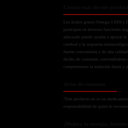
Zinc
Conoce más de este produc
Oregano
Glutatión
Los ácidos grasos Omega-3 EPA y D
Saúco
participan en diversas funciones i
adecuado puede ayudar a apoyar la 
BIENESTAR FEMENINO
cerebral y la respuesta inmunológi
fuente concentrada y de alta calidad
Soporte Hormonal
fáciles de consumir, convirtiéndose
Soporte Urinario
complementar la nutrición diaria y p
Belleza
Probióticos para Mujer
Aviso de consumo
BIENESTAR MASCULINO
"Este producto no es un medicament
responsabilidad de quien lo recomie
Resistencia
Salud sexual
¡Mejora tu energía, fortalec
Salud para próstata