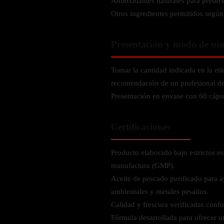
Antioxidantes naturales para preserva
Verdes y Super Alimentos
L-Carnitna
Cordyceps
Otros ingredientes permitidos según
Fosfatidilserina
Vinagre de Sidra de Manzana
Maitake
BEBIDAS
Melena de Leon
Frijol Blanco
Melena de León
Presentación y modo de us
Ginkgo Biloba
Batidos de proteínas
Reishi
SOPORTE DE ENERGÍA
Pregnenolone
Hidratacion y Electrolitos
Tomar la cantidad indicada en la et
Omegas
Vitamina B12
recomendación de un profesional de 
Suplementos de Betabel
Presentación en envase con 60 cápsu
ARTICULACIONES & ÓSEO
Ginseng
Colageno
Suplementos de Té Verde
Certificaciones
Cúrcuma
Suplementos de Abeja
Producto elaborado bajo estrictos es
Glucosamina condroitina
BEBIDAS Y SNACKS
manufactura (GMP).
Boswellia
Aceite de pescado purificado para 
Acido Hialuronato
Batidos sustitutivos de comida
ambientales y metales pesados.
Batidos de Proteina
Calidad y frescura verificadas confo
INTESTINAL & DIGESTIÓN
Barras de Proteinas
Fórmula desarrollada para ofrecer 