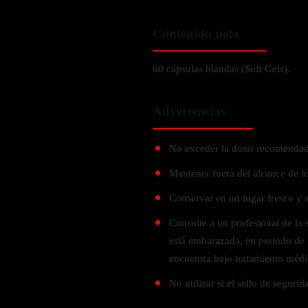
Probiótico
Bebidas Energeticas
Enzimas Digestivas
Contenido neto
POR OBJETIVOS
Fibra
Aloe Vera
60 cápsulas blandas (Soft Gels).
Aumento de masa muscular
Jengibre
Desarrollo de resistencia
Advertencias
Pérdida de peso
SOPORTE DE ESTRÉS
Apoyo para entrenamiento
No exceder la dosis recomendad
Magnesio
Ashwagandha
Mantener fuera del alcance de lo
Gaba
Conservar en un lugar fresco y 
SAMe
Consulte a un profesional de la 
L-Teanina
está embarazada, en periodo de 
encuentra bajo tratamiento médi
INMUNIDAD
No utilizar si el sello de segurid
Vitamina D