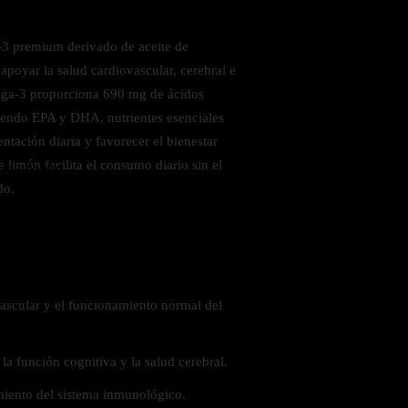
3 premium derivado de aceite de
apoyar la salud cardiovascular, cerebral e
ga-3 proporciona 690 mg de ácidos
yendo EPA y DHA, nutrientes esenciales
tación diaria y favorecer el bienestar
 limón facilita el consumo diario sin el
 saludables
do.
ascular y el funcionamiento normal del
a función cognitiva y la salud cerebral.
iento del sistema inmunológico.