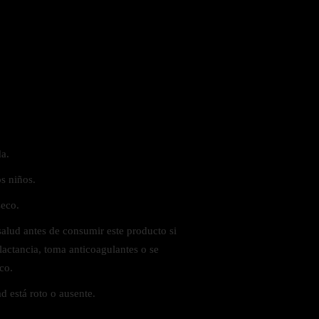
a.
s niños.
seco.
salud antes de consumir este producto si
lactancia, toma anticoagulantes o se
co.
ad está roto o ausente.