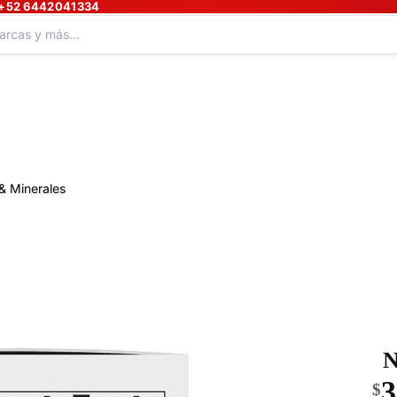
+52 6442041334
& Minerales
N
3
$