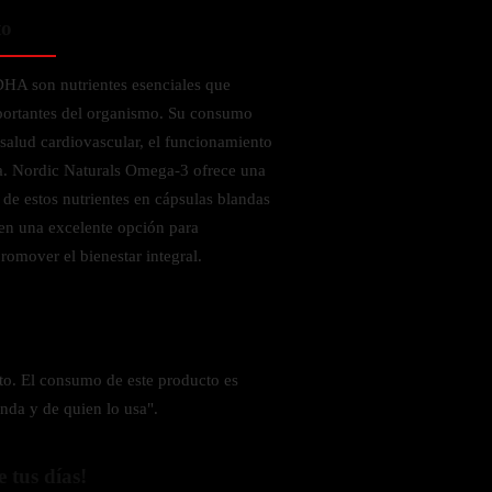
to
HA son nutrientes esenciales que
mportantes del organismo. Su consumo
salud cardiovascular, el funcionamiento
ca. Nordic Naturals Omega-3 ofrece una
 de estos nutrientes en cápsulas blandas
 en una excelente opción para
romover el bienestar integral.
o. El consumo de este producto es
nda y de quien lo usa".
e tus días!