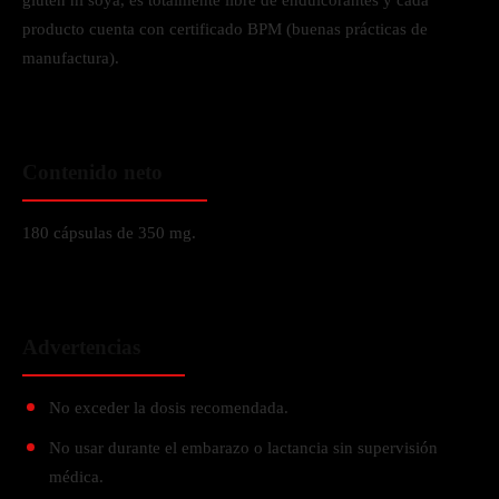
gluten ni soya, es totalmente libre de endulcorantes y cada
producto cuenta con certificado BPM (buenas prácticas de
manufactura).
Contenido neto
180 cápsulas de 350 mg.
Advertencias
No exceder la dosis recomendada.
No usar durante el embarazo o lactancia sin supervisión
médica.