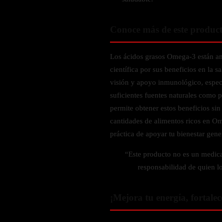
Zinc
Oregano
Conoce más de este produc
Glutatión
Saúco
Los ácidos grasos Omega-3 están a
científica por sus beneficios en la s
BIENESTAR FEMENINO
visión y apoyo inmunológico, espec
suficientes fuentes naturales como 
Soporte Hormonal
permite obtener estos beneficios si
Soporte Urinario
cantidades de alimentos ricos en O
Belleza
práctica de apoyar tu bienestar gene
Probióticos para Mujer
“Este producto no es un medic
BIENESTAR MASCULINO
responsabilidad de quien l
Resistencia
¡Mejora tu energía, fortalec
Salud sexual
Salud para próstata