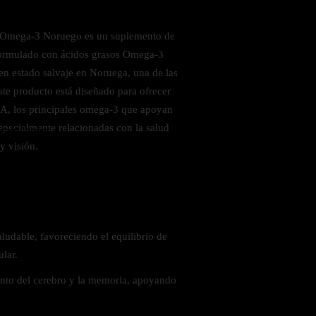
mega‑3 Noruego es un suplemento de
 formulado con ácidos grasos Omega-3
en estado salvaje en Noruega, una de las
ste producto está diseñado para ofrecer
A, los principales omega-3 que apoyan
especialmente relacionadas con la salud
 saludables
y visión.
udable, favoreciendo el equilibrio de
ular.
nto del cerebro y la memoria, apoyando