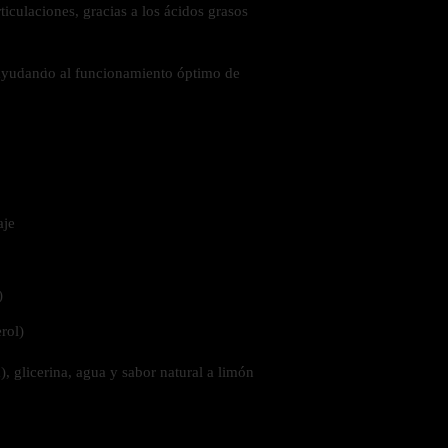
ticulaciones, gracias a los ácidos grasos
 la salud
 ayudando al funcionamiento óptimo de
aje
)
erol)
), glicerina, agua y sabor natural a limón
ás