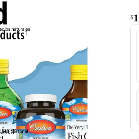
1
$
edios naturales
idado personal