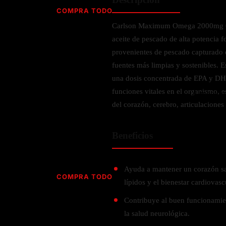
Jabón
Vitamina D
COMPRA TODO
Sérums
Jengibre
Carlson Maximum Omega 2000mg O
MULTIVITAMÍNICOS
Creatina
Ginkgo Biloba
aceite de pescado de alta potencia
BELLEZA DESDE ADENTRO
Hidratación y Electrolitos
Hierba de San Juan
Para hombres
provenientes de pescado capturado 
Proteína Vegana
Colágeno
Hoja de olivo
fuentes más limpias y sostenibles. E
Para mujeres
Biotina
una dosis concentrada de EPA y DH
Hierbabuena
Para niños
PROTEÍNAS
funciones vitales en el organismo, 
Alimentos
Ácido hialurónico
Berberina
HIERBAS L-N
del corazón, cerebro, articulaciones 
Proteina Whey
Prenatal y postnatal
CUIDADO DEL CABELLO
Proteína Isolada
Maca
Beneficios
POR PREOCUPACIÓN
Proteína Vegana
Estilizado del cabello
Moringa
Proteína Vegetariana
Shampoo y acondicionador
Lavanda
NAC
Proteínas Especiales
Ayuda a mantener un corazón sal
Licopeno
Corazón y Cardiobascular
COMPRA TODO
CUIDADO FACIAL
lípidos y el bienestar cardiovasc
Luteina
Articulaciones
RESISTENCIA
Tés Herbales
Sérums
Contribuye al buen funcionamie
Salud para Hombres
HIERBAS O-R
Hidratacion y Electrollitos
la salud neurológica.
NAD
Limpiador Facial
Salud para Mujeres