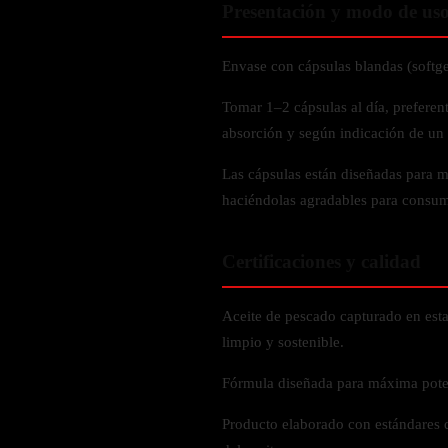
Verdes y Super Alimentos
Presentación y modo de us
L-Carnitna
Cordyceps
Fosfatidilserina
Vinagre de Sidra de Manzana
Maitake
BEBIDAS
Melena de Leon
Envase con cápsulas blandas (softgel
Frijol Blanco
Melena de León
Ginkgo Biloba
Batidos de proteínas
Reishi
Tomar 1–2 cápsulas al día, preferen
SOPORTE DE ENERGÍA
Pregnenolone
Hidratacion y Electrolitos
absorción y según indicación de un 
Omegas
Vitamina B12
Las cápsulas están diseñadas para m
Suplementos de Betabel
haciéndolas agradables para consum
ARTICULACIONES & ÓSEO
Ginseng
Colageno
Suplementos de Té Verde
Certificaciones y calidad
Cúrcuma
Suplementos de Abeja
Glucosamina condroitina
Aceite de pescado capturado en esta
BEBIDAS Y SNACKS
Boswellia
limpio y sostenible.
Acido Hialuronato
Batidos sustitutivos de comida
Fórmula diseñada para máxima pote
Batidos de Proteina
INTESTINAL & DIGESTIÓN
Producto elaborado con estándares d
Barras de Proteinas