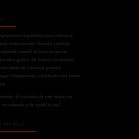
to
mpliamente respaldados por evidencia
alud cardiovascular, función cerebral,
ialmente cuando la dieta no aporta
pescados grasos. Su forma concentrada
n necesidad de consumir grandes
mega-3 diariamente, ofreciendo una forma
ral.
amento, el consumo de este mismo es
o recomienda y de quien lo usa”.
e tus días!