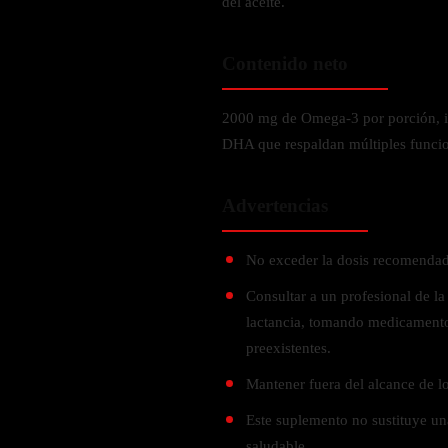
del aceite.
Probiótico
Bebidas Energeticas
Enzimas Digestivas
Contenido neto
POR OBJETIVOS
Fibra
Aloe Vera
Aumento de masa muscular
2000 mg de Omega-3 por porción, i
Jengibre
Desarrollo de resistencia
DHA que respaldan múltiples funcio
Pérdida de peso
SOPORTE DE ESTRÉS
Apoyo para entrenamiento
Advertencias
Magnesio
Ashwagandha
No exceder la dosis recomendad
Gaba
Consultar a un profesional de la
SAMe
lactancia, tomando medicamento
L-Teanina
preexistentes.
Mantener fuera del alcance de lo
INMUNIDAD
Este suplemento no sustituye una
Vitamina D
saludable.