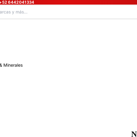
+52 6442041334
& Minerales
N