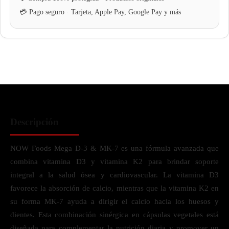
Descripción
NOW Foods Mega D-3 & MK-7 es una fórmula avanzada que
combina vitamina D3 y vitamina K2 para brindar soporte
integral a la salud ósea y cardiovascular. La vitamina D3
favorece la absorción de calcio, mientras que la vitamina K2 en
su forma MK-7 ayuda a dirigir el calcio hacia los huesos y
dientes. Esta combinación sinérgica en cápsulas vegetales está
diseñada para complementar la nutrición diaria y promover un