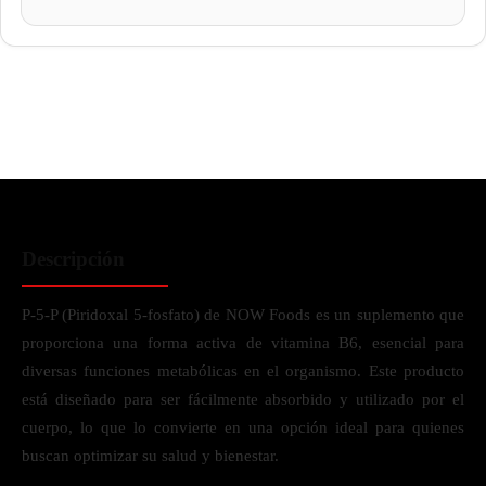
Descripción
P-5-P (Piridoxal 5-fosfato) de NOW Foods es un suplemento que
proporciona una forma activa de vitamina B6, esencial para
diversas funciones metabólicas en el organismo. Este producto
está diseñado para ser fácilmente absorbido y utilizado por el
cuerpo, lo que lo convierte en una opción ideal para quienes
buscan optimizar su salud y bienestar.