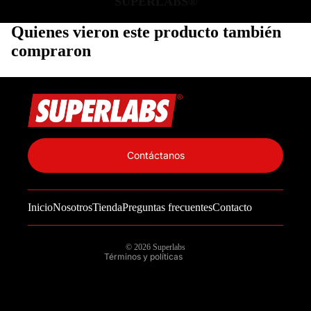
SUPERLABS®
Quienes vieron este producto también
compraron
Política de privacidad
Información de contacto
Contáctanos
Política de reembolso
Términos del servicio
Inicio
Nosotros
Tienda
Preguntas frecuentes
Contacto
Política de envío
Aviso legal
© 2026
Superlabs
Términos y políticas