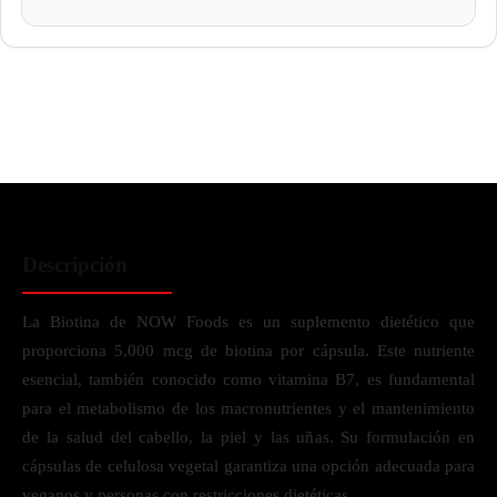
Descripción
La Biotina de NOW Foods es un suplemento dietético que
proporciona 5,000 mcg de biotina por cápsula. Este nutriente
esencial, también conocido como vitamina B7, es fundamental
para el metabolismo de los macronutrientes y el mantenimiento
de la salud del cabello, la piel y las uñas. Su formulación en
cápsulas de celulosa vegetal garantiza una opción adecuada para
veganos y personas con restricciones dietéticas.