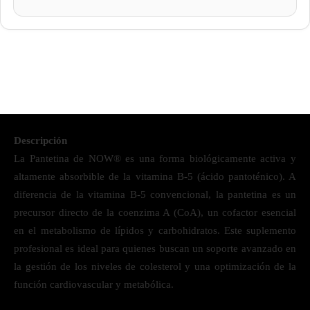
Descripción
La Pantetina de NOW® es una forma biológicamente activa y
altamente absorbible de la vitamina B-5 (ácido pantoténico). A
diferencia de la vitamina B-5 convencional, la pantetina es un
precursor directo de la coenzima A (CoA), un cofactor esencial
en el metabolismo de lípidos y carbohidratos. Este suplemento
profesional es ideal para quienes buscan un soporte avanzado en
la gestión de los niveles de colesterol y una optimización de la
función cardiovascular y metabólica.