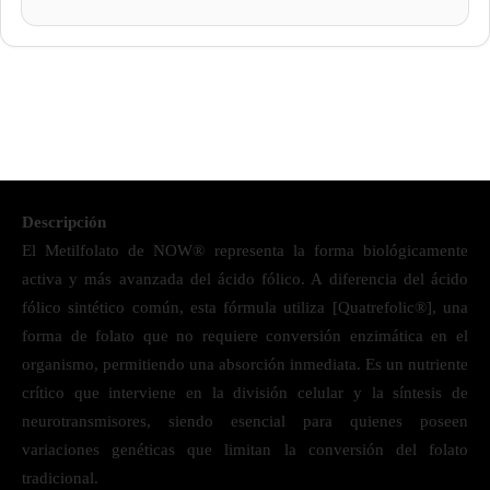
Descripción
El Metilfolato de NOW® representa la forma biológicamente
activa y más avanzada del ácido fólico. A diferencia del ácido
fólico sintético común, esta fórmula utiliza [Quatrefolic®], una
forma de folato que no requiere conversión enzimática en el
organismo, permitiendo una absorción inmediata. Es un nutriente
crítico que interviene en la división celular y la síntesis de
neurotransmisores, siendo esencial para quienes poseen
variaciones genéticas que limitan la conversión del folato
tradicional.