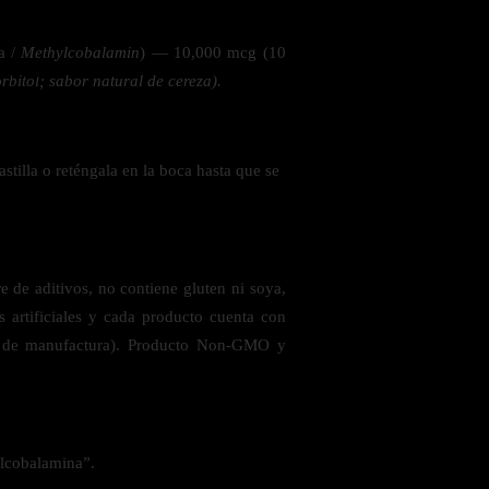
a /
Methylcobalamin
) — 10,000 mcg (10
 la salud
rbitol; sabor natural de cereza).
astilla o reténgala en la boca hasta que se
 de aditivos, no contiene gluten ni soya,
s artificiales y cada producto cuenta con
as de manufactura). Producto Non-GMO y
ás
ilcobalamina”.