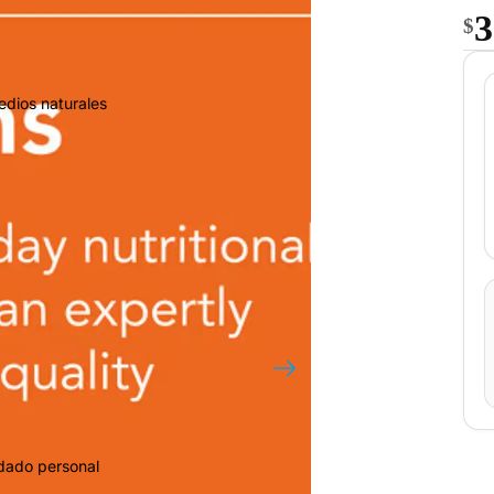
3
$
edios naturales
idado personal