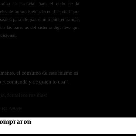
lamina es esencial para el ciclo de la
eles de homocisteína, lo cual es vital para
astilla para chupar, el nutriente entra más
ndo las barreras del sistema digestivo que
dicional.
amento, el consumo de este mismo es
o recomienda y de quien lo usa”.
a, fortalece tus días!
ERLABS®
 compraron