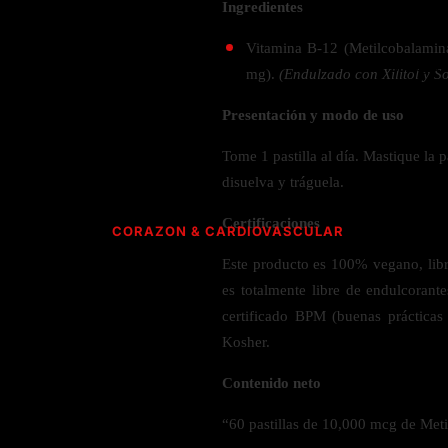
Verdes y Super Alimentos
Hidratación y Electrolitos
Ingredientes
Crema Anti Arrugas
Olivo
Especias
ESPECIALIDAD
Creatina
Orégano
Vitamina B-12 (Metilcobalamin
CUIDADO PERSONAL
Apoyo a
Recuperación Post- Entreno
Psyllium
mg).
(Endulzado con Xilitol y So
Libre de Gluten
SNAKS
Suplementos de Pre- Entreno
Aromaterapia
Rhodiola
Vegano
Presentación y modo de uso
Waffles
Desodorante
Raíz de Regaliz
Vegetariano
AMINOÁCIDOS PARA ENTRENAMIENTO
Barras
Tome 1 pastilla al día. Mastique la p
Salud dental y oral
Orgánico
HIERBAS S-Z
disuelva y tráguela.
Gomitas
Complejo de Aminoácidos
Cereales y granola
L- Glutamina
Saw Palmetto
Certificaciones
CORAZON & CARDIOVASCULAR
L-Arginina
Semilla Negra
ACEITES
Este producto es 100% vegano, libre
Quercetina
Taurina
Saúco
es totalmente libre de endulcorante
CoQ10 & Ubiquinol
Aceite de Coco
L-Citrulina
Triphala
certificado BPM (buenas práctic
Azucar en Sangre
Aceite de orégano
Valeriana
Kosher.
PÉRDIDA DE PESO
Presión Arterial
Contenido neto
POLVOS
HONGOS
Apoyo Glucemia
Metabolismo
M
“60 pastillas de 10,000 mcg de Met
Leche y Crema
Control de Apetito
Cola de Pavo
SALUD CEREBRAL