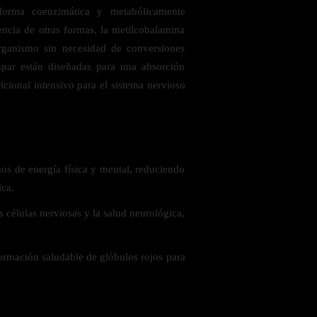
 forma coenzimática y metabólicamente
encia de otras formas, la metilcobalamina
organismo sin necesidad de conversiones
hupar están diseñadas para una absorción
icional intensivo para el sistema nervioso
 saludables
os de energía física y mental, reduciendo
ica.
s células nerviosas y la salud neurológica,
ormación saludable de glóbulos rojos para