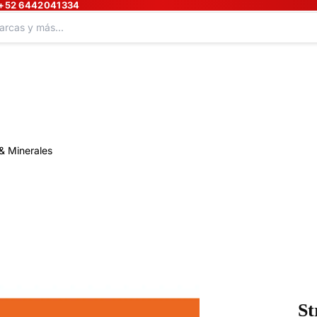
+52 6442041334
& Minerales
St