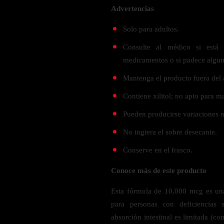
Verdes y Super Alimentos
L-Carnitna
Cordyceps
Advertencias
Fosfatidilserina
Vinagre de Sidra de Manzana
Maitake
BEBIDAS
Solo para adultos.
Melena de Leon
Frijol Blanco
Melena de León
Consulte al médico si está
Ginkgo Biloba
Batidos de proteínas
Reishi
SOPORTE DE ENERGÍA
medicamentos o si padece algu
Pregnenolone
Hidratacion y Electrolitos
Omegas
Mantenga el producto fuera del 
Vitamina B12
Suplementos de Betabel
Contiene xilitol; no apto para m
ARTICULACIONES & ÓSEO
Ginseng
Pueden producirse variaciones na
Colageno
Suplementos de Té Verde
No ingiera el sobre desecante.
Cúrcuma
Suplementos de Abeja
Conserve en el frasco.
Glucosamina condroitina
BEBIDAS Y SNACKS
Boswellia
Conoce más de este producto
Acido Hialuronato
Batidos sustitutivos de comida
Esta fórmula de 10,000 mcg es una
Batidos de Proteina
para personas con deficiencias 
INTESTINAL & DIGESTIÓN
Barras de Proteinas
absorción intestinal es limitada (c