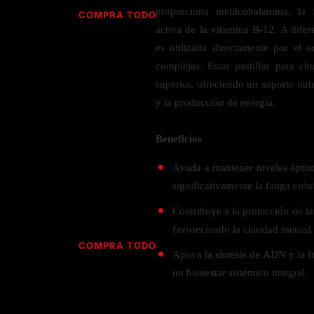
Jabón
Vitamina D
proporciona metilcobalamina, la
COMPRA TODO
Sérums
Jengibre
activa de la vitamina B-12. A difer
MULTIVITAMÍNICOS
Creatina
Ginkgo Biloba
es utilizada directamente por el 
BELLEZA DESDE ADENTRO
Hidratación y Electrolitos
complejas. Estas pastillas para c
Hierba de San Juan
Para hombres
superior, ofreciendo un soporte nutr
Proteína Vegana
Colágeno
Hoja de olivo
Para mujeres
y la producción de energía.
Biotina
Hierbabuena
Para niños
PROTEÍNAS
Alimentos
Ácido hialurónico
Berberina
Beneficios
HIERBAS L-N
Proteina Whey
Prenatal y postnatal
CUIDADO DEL CABELLO
Ayuda a mantener niveles óptim
Proteína Isolada
Maca
significativamente la fatiga crón
POR PREOCUPACIÓN
Proteína Vegana
Estilizado del cabello
Moringa
Contribuye a la protección de la
Proteína Vegetariana
Shampoo y acondicionador
Lavanda
NAC
favoreciendo la claridad mental.
Proteínas Especiales
Licopeno
Corazón y Cardiobascular
COMPRA TODO
CUIDADO FACIAL
Apoya la síntesis de ADN y la f
Luteina
Articulaciones
RESISTENCIA
un bienestar sistémico integral.
Tés Herbales
Sérums
Salud para Hombres
HIERBAS O-R
Hidratacion y Electrollitos
NAD
Limpiador Facial
Salud para Mujeres