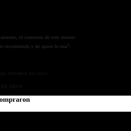
camento, el consumo de este mismo
lo recomienda y de quien lo usa”.
a, fortalece tus días!
ERLABS®
 compraron
Política de privacidad
Información de contacto