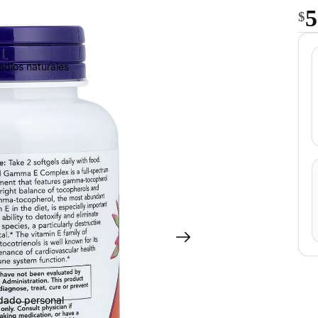
5
$
edios naturales
idado personal