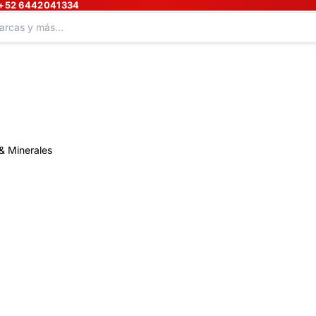
+52 6442041334
& Minerales