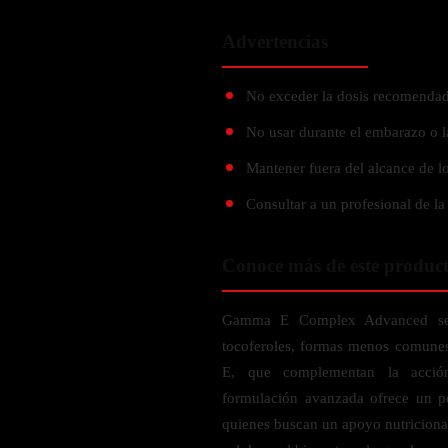
Probiótico
Bebidas Energeticas
Enzimas Digestivas
Advertencias
POR OBJETIVOS
Fibra
No exceder la dosis recomendad
Aloe Vera
Aumento de masa muscular
Jengibre
No usar durante el embarazo o l
Desarrollo de resistencia
Pérdida de peso
Mantener fuera del alcance de lo
SOPORTE DE ESTRÉS
Apoyo para entrenamiento
Consultar a un profesional de la
Magnesio
Ashwagandha
Conoce más de este produc
Gaba
SAMe
Gamma E Complex Advanced se d
L-Teanina
tocoferoles, formas menos comunes
E, que complementan la acción 
INMUNIDAD
formulación avanzada ofrece un pe
quienes buscan un apoyo nutriciona
Vitamina D