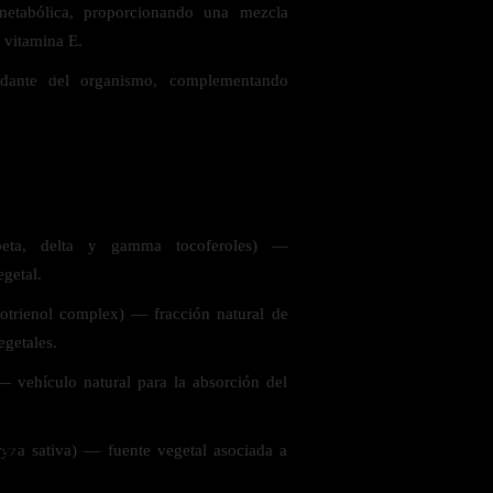
metabólica, proporcionando una mezcla
 vitamina E.
 la salud
xidante del organismo, complementando
beta, delta y gamma tocoferoles) —
egetal.
otrienol complex) — fracción natural de
egetales.
 vehículo natural para la absorción del
ás
yza sativa) — fuente vegetal asociada a