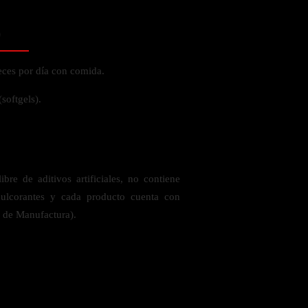
o
eces por día con comida.
softgels).
re de aditivos artificiales, no contiene
ndulcorantes y cada producto cuenta con
s de Manufactura).