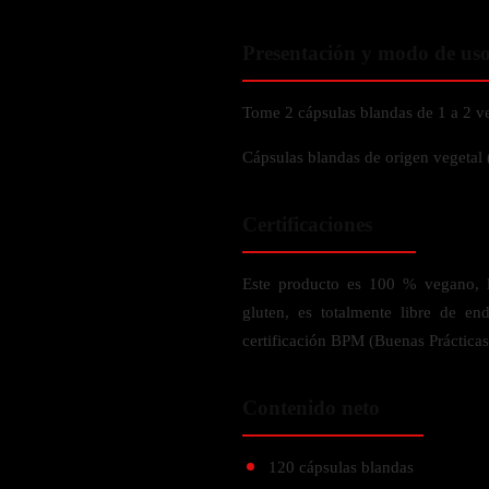
Verdes y Super Alimentos
L-Carnitna
Cordyceps
Fosfatidilserina
Vinagre de Sidra de Manzana
Maitake
Presentación y modo de us
BEBIDAS
Melena de Leon
Frijol Blanco
Melena de León
Ginkgo Biloba
Batidos de proteínas
Tome 2 cápsulas blandas de 1 a 2 v
Reishi
SOPORTE DE ENERGÍA
Pregnenolone
Hidratacion y Electrolitos
Cápsulas blandas de origen vegetal (
Omegas
Vitamina B12
Suplementos de Betabel
Certificaciones
ARTICULACIONES & ÓSEO
Ginseng
Colageno
Suplementos de Té Verde
Este producto es 100 % vegano, lib
Cúrcuma
Suplementos de Abeja
gluten, es totalmente libre de e
Glucosamina condroitina
certificación BPM (Buenas Práctica
BEBIDAS Y SNACKS
Boswellia
Acido Hialuronato
Contenido neto
Batidos sustitutivos de comida
Batidos de Proteina
INTESTINAL & DIGESTIÓN
120 cápsulas blandas
Barras de Proteinas