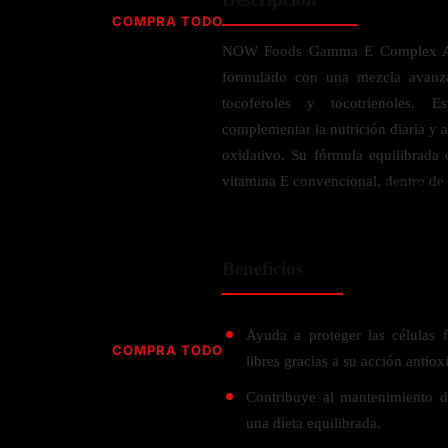
Jabón
Vitamina D
COMPRA TODO
Sérums
Jengibre
NOW Foods Gamma E Complex Adv
MULTIVITAMÍNICOS
Creatina
Ginkgo Biloba
formulado con una mezcla avanza
BELLEZA DESDE ADENTRO
Hidratación y Electrolitos
Hierba de San Juan
Para hombres
tocoferoles y tocotrienoles. 
Proteína Vegana
Colágeno
Hoja de olivo
complementar la nutrición diaria y ap
Para mujeres
Biotina
oxidativo. Su fórmula equilibrada 
Hierbabuena
Para niños
PROTEÍNAS
vitamina E convencional, dentro de 
Alimentos
Ácido hialurónico
Berberina
HIERBAS L-N
Proteina Whey
Prenatal y postnatal
CUIDADO DEL CABELLO
Proteína Isolada
Maca
Beneficios
POR PREOCUPACIÓN
Proteína Vegana
Estilizado del cabello
Moringa
Proteína Vegetariana
Shampoo y acondicionador
Lavanda
NAC
Proteínas Especiales
Ayuda a proteger las células f
Licopeno
Corazón y Cardiobascular
COMPRA TODO
CUIDADO FACIAL
libres gracias a su acción antiox
Luteina
Articulaciones
RESISTENCIA
Tés Herbales
Sérums
Contribuye al mantenimiento d
Salud para Hombres
HIERBAS O-R
Hidratacion y Electrollitos
una dieta equilibrada.
NAD
Limpiador Facial
Salud para Mujeres