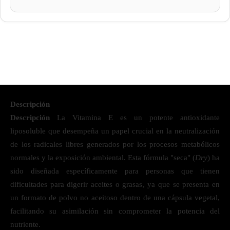
Descripción
Descripción
La Vitamina E es un potente antioxidante
liposoluble que desempeña un papel crucial en la neutralización
de los radicales libres generados por los procesos metabólicos
normales y la exposición ambiental. Esta fórmula "seca" (
Dry
) ha
sido diseñada específicamente para personas que tienen
dificultades para digerir aceites o grasas, ya que se presenta en
un formato de polvo no aceitoso dentro de una cápsula vegetal,
facilitando su asimilación sin comprometer la potencia del
nutriente.