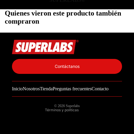
SUPERLABS®
Quienes vieron este producto también
compraron
Política de privacidad
Información de contacto
Contáctanos
Política de reembolso
Términos del servicio
Inicio
Nosotros
Tienda
Preguntas frecuentes
Contacto
Política de envío
Aviso legal
© 2026
Superlabs
Términos y políticas