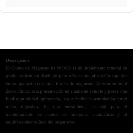
Descripción
El Citrato de Magnesio de NOW® es un suplemento mineral de
grado profesional diseñado para ofrecer una absorción superior
en comparación con otras formas de magnesio. Al estar unido al
ácido cítrico, esta presentación es altamente soluble y posee una
biodisponibilidad optimizada, lo que facilita su asimilación por el
tracto digestivo. Es una herramienta esencial para el
mantenimiento de cientos de funciones enzimáticas y el
equilibrio electrolítico del organismo.