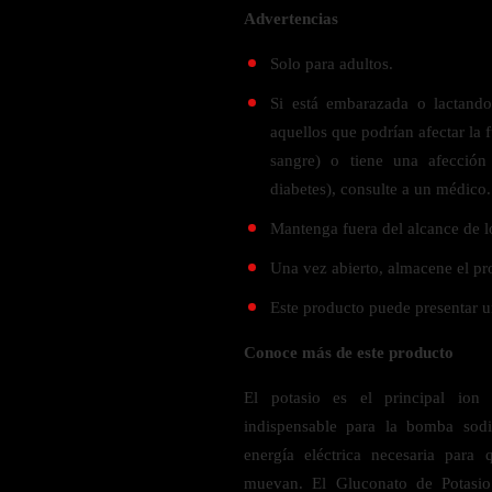
Verdes y Super Alimentos
L-Carnitna
Cordyceps
Advertencias
Fosfatidilserina
Vinagre de Sidra de Manzana
Maitake
BEBIDAS
Solo para adultos.
Melena de Leon
Frijol Blanco
Melena de León
Si está embarazada o lactand
Ginkgo Biloba
Batidos de proteínas
Reishi
SOPORTE DE ENERGÍA
aquellos que podrían afectar la f
Pregnenolone
Hidratacion y Electrolitos
sangre) o tiene una afección
Omegas
Vitamina B12
diabetes), consulte a un médico
Suplementos de Betabel
ARTICULACIONES & ÓSEO
Mantenga fuera del alcance de l
Ginseng
Una vez abierto, almacene el pr
Colageno
Suplementos de Té Verde
Cúrcuma
Este producto puede presentar un
Suplementos de Abeja
Glucosamina condroitina
Conoce más de este producto
BEBIDAS Y SNACKS
Boswellia
El potasio es el principal ion
Acido Hialuronato
Batidos sustitutivos de comida
indispensable para la bomba sod
Batidos de Proteina
energía eléctrica necesaria para
INTESTINAL & DIGESTIÓN
Barras de Proteinas
muevan. El Gluconato de Potasio