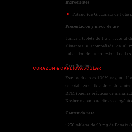
Verdes y Super Alimentos
Hidratación y Electrolitos
Ingredientes
Crema Anti Arrugas
Olivo
Especias
ESPECIALIDAD
Creatina
Orégano
Potasio (de Gluconato de Potasi
CUIDADO PERSONAL
Apoyo a
Recuperación Post- Entreno
Psyllium
Libre de Gluten
SNAKS
Presentación y modo de uso
Suplementos de Pre- Entreno
Aromaterapia
Rhodiola
Vegano
Waffles
Desodorante
Tomar 1 tableta de 1 a 5 veces al d
Raíz de Regaliz
Vegetariano
AMINOÁCIDOS PARA ENTRENAMIENTO
Barras
alimentos y acompañada de al 
Salud dental y oral
Orgánico
HIERBAS S-Z
indicación de un profesional de la s
Gomitas
Complejo de Aminoácidos
Cereales y granola
L- Glutamina
Saw Palmetto
Certificaciones
CORAZON & CARDIOVASCULAR
L-Arginina
Semilla Negra
ACEITES
Este producto es 100% vegano, libre
Quercetina
Taurina
Saúco
es totalmente libre de endulzante
CoQ10 & Ubiquinol
Aceite de Coco
L-Citrulina
Triphala
BPM (buenas prácticas de manufac
Azucar en Sangre
Aceite de orégano
Valeriana
Kosher y apto para dietas cetogénic
PÉRDIDA DE PESO
Presión Arterial
Contenido neto
POLVOS
HONGOS
Apoyo Glucemia
Metabolismo
M
“250 tabletas de 99 mg de Potasio (
Leche y Crema
Control de Apetito
Cola de Pavo
SALUD CEREBRAL