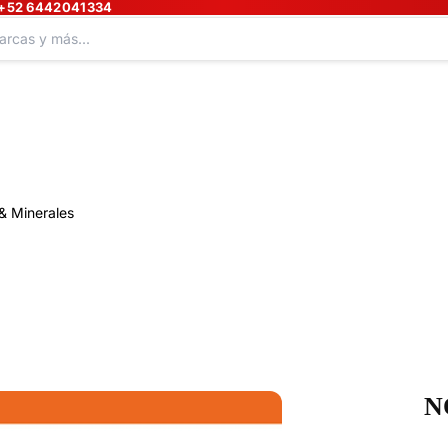
+52 6442041334
& Minerales
N