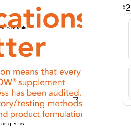
2
$
edios naturales
idado personal