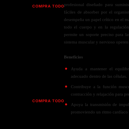
Jabón
Vitamina D
profesional diseñado para sumini
COMPRA TODO
Sérums
Jengibre
fáciles de absorber por el organis
MULTIVITAMÍNICOS
Creatina
Ginkgo Biloba
desempeña un papel crítico en el ma
BELLEZA DESDE ADENTRO
Hidratación y Electrolitos
todo el cuerpo y en la regulación
Hierba de San Juan
Para hombres
permite un soporte preciso para la
Proteína Vegana
Colágeno
Hoja de olivo
Para mujeres
sistema muscular y nervioso operen
Biotina
Hierbabuena
Para niños
PROTEÍNAS
Alimentos
Ácido hialurónico
Berberina
Beneficios
HIERBAS L-N
Proteina Whey
Prenatal y postnatal
CUIDADO DEL CABELLO
Ayuda a mantener el equilibri
Proteína Isolada
Maca
adecuado dentro de las células.
POR PREOCUPACIÓN
Proteína Vegana
Estilizado del cabello
Moringa
Contribuye a la función muscu
Proteína Vegetariana
Shampoo y acondicionador
Lavanda
NAC
contracción y relajación para pr
Proteínas Especiales
Licopeno
Corazón y Cardiobascular
COMPRA TODO
CUIDADO FACIAL
Apoya la transmisión de impuls
Luteina
Articulaciones
RESISTENCIA
promoviendo un ritmo cardíaco e
Tés Herbales
Sérums
Salud para Hombres
HIERBAS O-R
Hidratacion y Electrollitos
NAD
Limpiador Facial
Salud para Mujeres