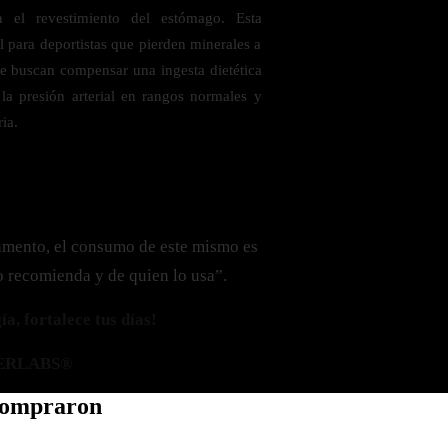
n el revestimiento del estómago. Esta
l para deportistas que pierden minerales a
ue buscan compensar una ingesta dietética
la presión arterial en rangos normales y
ria.
amento, el consumo de este mismo es
o recomienda y de quien lo usa”.
a, fortalece tus días!
ERLABS®
 compraron