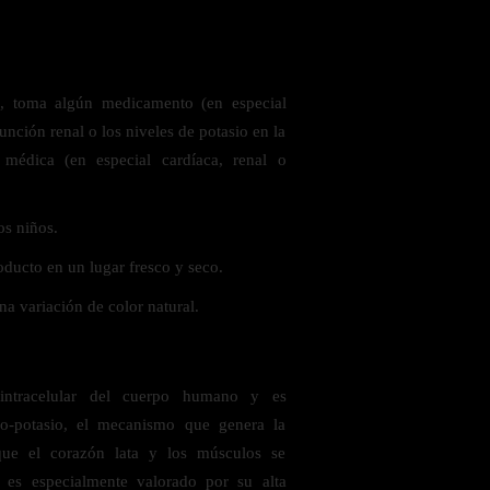
o, toma algún medicamento (en especial
unción renal o los niveles de potasio en la
 médica (en especial cardíaca, renal o
.
os niños.
oducto en un lugar fresco y seco.
a variación de color natural.
 intracelular del cuerpo humano y es
io-potasio, el mecanismo que genera la
 que el corazón lata y los músculos se
 es especialmente valorado por su alta