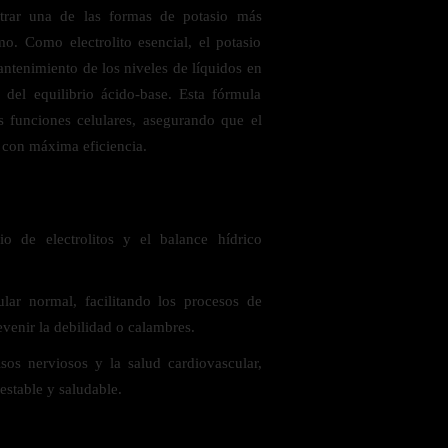
strar una de las formas de potasio más
mo. Como electrolito esencial, el potasio
ntenimiento de los niveles de líquidos en
 del equilibrio ácido-base. Esta fórmula
s funciones celulares, asegurando que el
 con máxima eficiencia.
 saludables
o de electrolitos y el balance hídrico
lar normal, facilitando los procesos de
evenir la debilidad o calambres.
os nerviosos y la salud cardiovascular,
stable y saludable.