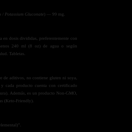
o /
Potassium Gluconate
) — 99 mg.
 la salud
ía en dosis divididas, preferentemente con
menos 240 ml (8 oz) de agua o según
alud. Tabletas.
 de aditivos, no contiene gluten ni soya,
s y cada producto cuenta con certificado
tura). Además, es un producto Non-GMO,
as (Keto-Friendly).
ás
elemental)”.