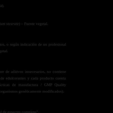
a).
um stearate
) – Fuente vegetal.
tos, o según indicación de un profesional
getal.
re de aditivos innecesarios, no contiene
e de edulcorantes y cada producto cuenta
ácticas de manufactura / GMP Quality
organismos genéticamente modificados).
l de espectro completo”.