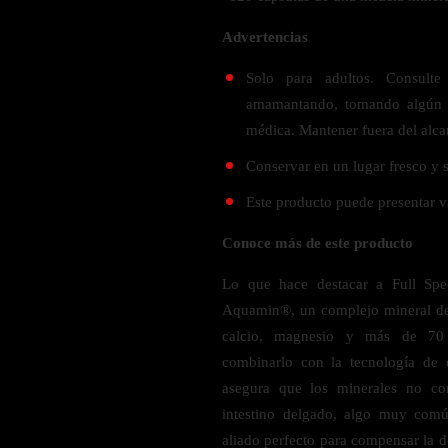
Probiótico
Bebidas Energeticas
Advertencias
Enzimas Digestivas
POR OBJETIVOS
Fibra
Solo para adultos. Consult
Aloe Vera
amamantando, tomando algún 
Aumento de masa muscular
Jengibre
médica. Mantener fuera del alca
Desarrollo de resistencia
Pérdida de peso
Conservar en un lugar fresco y s
SOPORTE DE ESTRÉS
Apoyo para entrenamiento
Este producto puede presentar va
Magnesio
Conoce más de este producto
Ashwagandha
Gaba
Lo que hace destacar a Full Spe
SAMe
Aquamin®, un complejo mineral der
calcio, magnesio y más de 70 
L-Teanina
combinarlo con la tecnología de
asegura que los minerales no co
INMUNIDAD
intestino delgado, algo muy com
Vitamina D
aliado perfecto para compensar la d