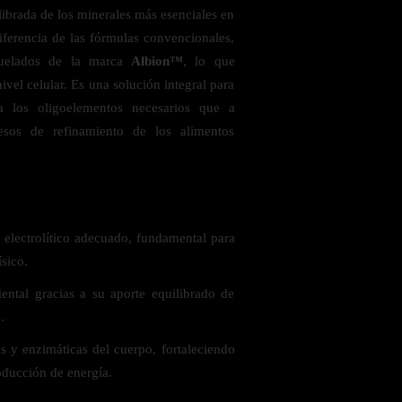
ibrada de los minerales más esenciales en
iferencia de las fórmulas convencionales,
 quelados de la marca
Albion™
, lo que
ivel celular. Es una solución integral para
a los oligoelementos necesarios que a
sos de refinamiento de los alimentos
 saludables
 electrolítico adecuado, fundamental para
ísico.
ental gracias a su aporte equilibrado de
.
s y enzimáticas del cuerpo, fortaleciendo
oducción de energía.