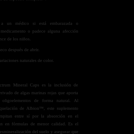
e a un médico si está embarazada o
medicamento o padece alguna afección
nce de los niños.
eco después de abrir.
riaciones naturales de color.
ctrum Mineral Caps es la inclusión de
ivado de algas marinas rojas que aporta
oligoelementos de forma natural. Al
 quelación de Albion™, este suplemento
mpitan entre sí por la absorción en el
ún en fórmulas de menor calidad. Es el
esmineralización del suelo y asegurar que