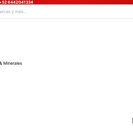
+52 6442041334
& Minerales