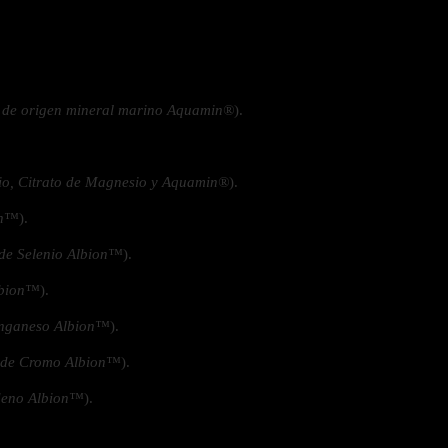
 la salud
 de origen mineral marino Aquamin®
).
o, Citrato de Magnesio y Aquamin®
).
on™
).
 de Selenio Albion™
).
lbion™
).
anganeso Albion™
).
o de Cromo Albion™
).
bdeno Albion™
).
ás