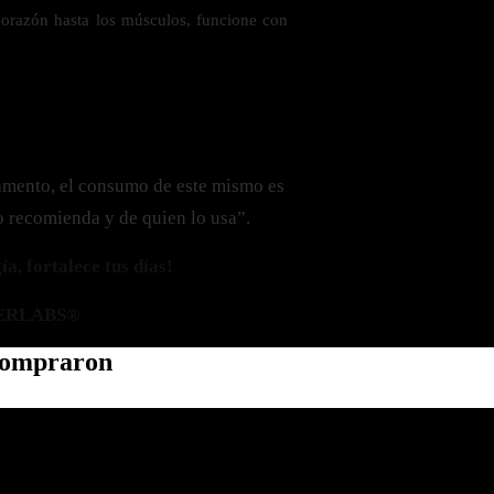
corazón hasta los músculos, funcione con
amento, el consumo de este mismo es
o recomienda y de quien lo usa”.
a, fortalece tus días!
ERLABS®
 compraron
Política de privacidad
Información de contacto
Política de reembolso