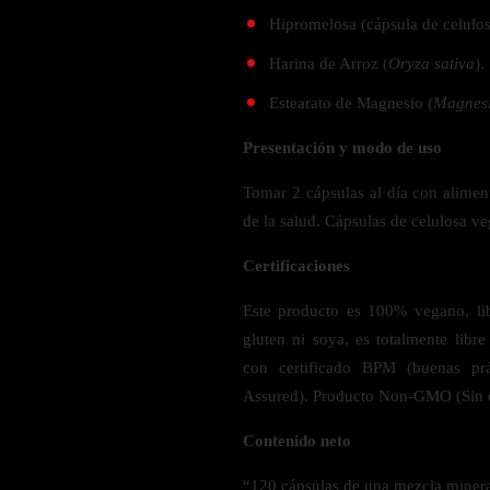
Verdes y Super Alimentos
L-Carnitna
Cordyceps
Hipromelosa (cápsula de celulos
Fosfatidilserina
Vinagre de Sidra de Manzana
Maitake
BEBIDAS
Harina de Arroz (
Oryza sativa
).
Melena de Leon
Frijol Blanco
Melena de León
Estearato de Magnesio (
Magnesi
Ginkgo Biloba
Batidos de proteínas
Reishi
SOPORTE DE ENERGÍA
Pregnenolone
Hidratacion y Electrolitos
Presentación y modo de uso
Omegas
Vitamina B12
Tomar 2 cápsulas al día con alimen
Suplementos de Betabel
de la salud. Cápsulas de celulosa ve
ARTICULACIONES & ÓSEO
Ginseng
Certificaciones
Colageno
Suplementos de Té Verde
Cúrcuma
Suplementos de Abeja
Este producto es 100% vegano, lib
Glucosamina condroitina
gluten ni soya, es totalmente libr
BEBIDAS Y SNACKS
Boswellia
con certificado BPM (buenas pr
Assured). Producto Non-GMO (Sin 
Acido Hialuronato
Batidos sustitutivos de comida
Batidos de Proteina
Contenido neto
INTESTINAL & DIGESTIÓN
Barras de Proteinas
“120 cápsulas de una mezcla minera