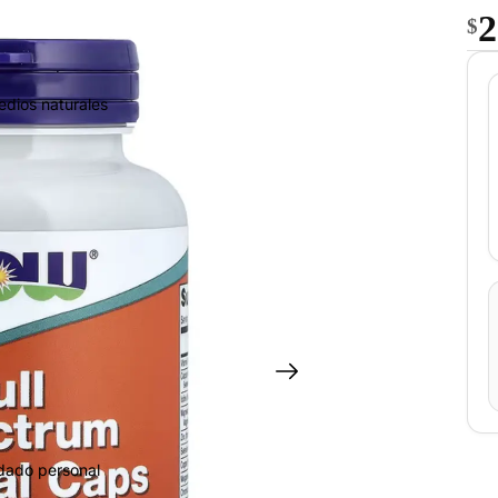
2
$
edios naturales
idado personal