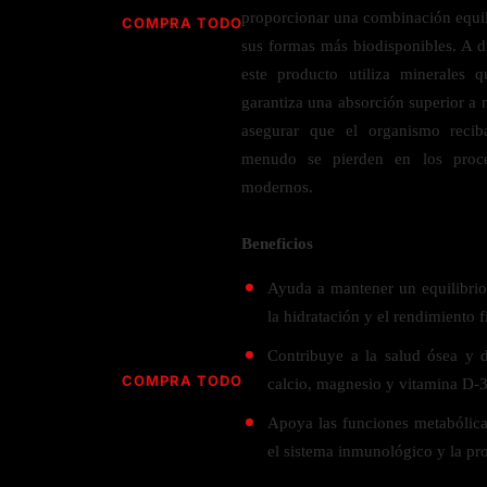
Jabón
Vitamina D
proporcionar una combinación equil
COMPRA TODO
Sérums
Jengibre
sus formas más biodisponibles. A d
MULTIVITAMÍNICOS
Creatina
Ginkgo Biloba
este producto utiliza minerales
BELLEZA DESDE ADENTRO
Hidratación y Electrolitos
garantiza una absorción superior a n
Hierba de San Juan
Para hombres
asegurar que el organismo recib
Proteína Vegana
Colágeno
Hoja de olivo
Para mujeres
menudo se pierden en los proce
Biotina
Hierbabuena
Para niños
PROTEÍNAS
modernos.
Alimentos
Ácido hialurónico
Berberina
HIERBAS L-N
Proteina Whey
Prenatal y postnatal
Beneficios
CUIDADO DEL CABELLO
Proteína Isolada
Maca
Ayuda a mantener un equilibrio
POR PREOCUPACIÓN
Proteína Vegana
Estilizado del cabello
Moringa
la hidratación y el rendimiento f
Proteína Vegetariana
Shampoo y acondicionador
Lavanda
NAC
Contribuye a la salud ósea y d
Proteínas Especiales
Licopeno
Corazón y Cardiobascular
COMPRA TODO
calcio, magnesio y vitamina D-3
CUIDADO FACIAL
Luteina
Articulaciones
RESISTENCIA
Apoya las funciones metabólica
Tés Herbales
Sérums
Salud para Hombres
el sistema inmunológico y la pr
HIERBAS O-R
Hidratacion y Electrollitos
NAD
Limpiador Facial
Salud para Mujeres