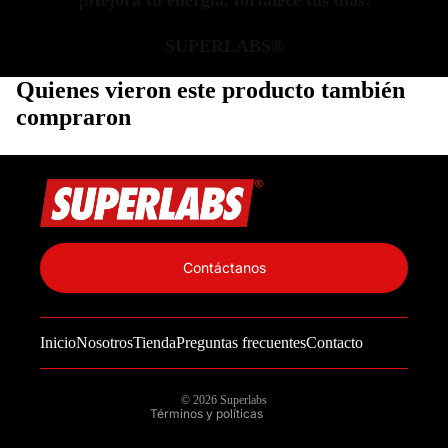
¡Mejora tu energía, fortalece tus días!
SUPERLABS®
Quienes vieron este producto también
compraron
Política de privacidad
Información de contacto
Contáctanos
Política de reembolso
Términos del servicio
Inicio
Nosotros
Tienda
Preguntas frecuentes
Contacto
Política de envío
Aviso legal
© 2026
Superlabs
Términos y políticas