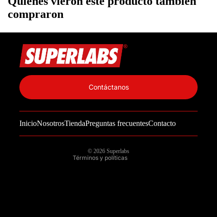
Quienes vieron este producto también
compraron
Política de privacidad
Información de contacto
Contáctanos
Política de reembolso
Términos del servicio
Inicio
Nosotros
Tienda
Preguntas frecuentes
Contacto
Política de envío
Aviso legal
© 2026
Superlabs
Términos y políticas